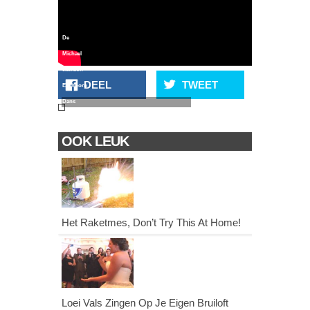
De
Michael
Jackson
DEEL
TWEET
Eekhoorn
Dans
OOK LEUK
Het Raketmes, Don’t Try This At Home!
Loei Vals Zingen Op Je Eigen Bruiloft