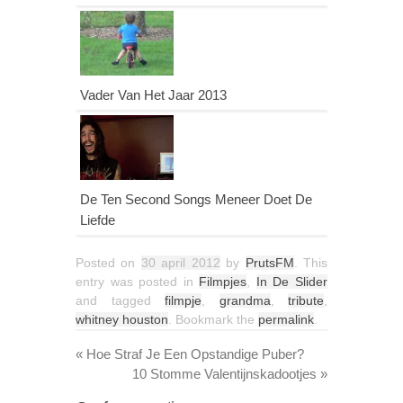
Vader Van Het Jaar 2013
De Ten Second Songs Meneer Doet De
Liefde
Posted on
30 april 2012
by
PrutsFM
. This
entry was posted in
Filmpjes
,
In De Slider
and tagged
filmpje
,
grandma
,
tribute
,
whitney houston
. Bookmark the
permalink
.
«
Hoe Straf Je Een Opstandige Puber?
10 Stomme Valentijnskadootjes
»