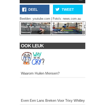
DEEL
TWEET
Nieuws Doet
Verslag Van
Beelden: youtube.com | Foto's: news.com.au
Nep
Vliegtuigcrash
Vraagje, Heeft Deze Gast Nou
Gewonnen?
Dikke Balans FAIL!
OOK LEUK
Waarom Huilen Mensen?
Even Een Lans Breken Voor Trixy Whitley