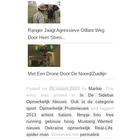
Ranger Jaagt Agressieve Olifant Weg
Door Hem Stren...
Met Een Drone Door De Noord/Zuidlijn
Posted on
28 maart 2013
by
Markie
. This
entry was posted in
In De Sidebar
Opmerkelijk Nieuws
,
Ook in de categorie
sport
,
Opmerkelijk Prutsnieuws
and tagged
2013
,
artiest
,
balans
,
filmpje foto
,
free
running
,
gebouw
,
hoog
,
Mustang Wanted
,
nieuws
,
Oekraïne
,
opmerkelijk
,
Real-Life
,
spider-man
. Bookmark the
permalink
.