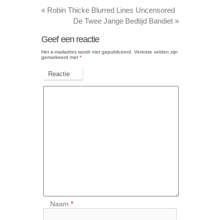
«
Robin Thicke Blurred Lines Uncensored
De Twee Jarige Bedtijd Bandiet
»
Geef een reactie
Het e-mailadres wordt niet gepubliceerd.
Vereiste velden zijn
gemarkeerd met
*
Reactie
Naam
*