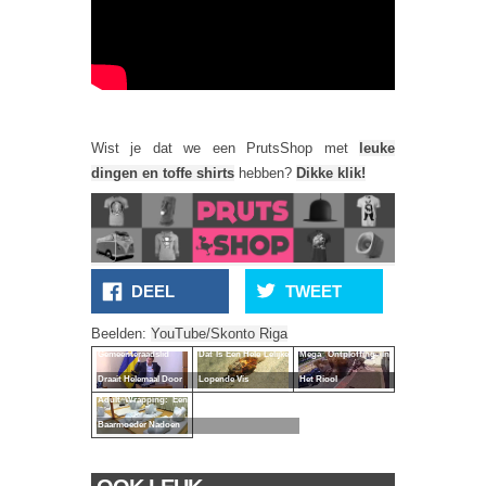
Wist je dat we een PrutsShop met
leuke
dingen en toffe shirts
hebben?
Dikke klik!
DEEL
TWEET
Beelden:
YouTube/Skonto Riga
Gemeenteraadslid
Dat Is Een Hele Lelijke
Mega Ontploffing In
Draait Helemaal Door
Lopende Vis
Het Riool
Adult Wrapping: Een
Baarmoeder Nadoen