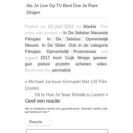
Als Je Live Op TV Bent Doe Je Rare
Dingen
Posted on
19 juni 2017
by
Markie
. This
entry was posted in
In De Sidebar Nieuwste
Filmpjes
,
In De Sidebar Opmerkelijk
Nieuws
,
In De Slider
,
Ook in de categorie
Filmpjes
,
Opmerkelijk Prutsnieuws
and
tagged
2017
,
boot
,
Cuijk
,
filmpje
,
geweer
,
gun
,
pistool
,
prutsfm
,
schieten
,
video
.
Bookmark the
permalink
.
«
Michael Jackson Gemaakt Met 132 Film
Quotes
Dit Is Hoe Je Naar Metallica Luistert
»
Geef een reactie
Het e-mailadres wordt niet gepubliceerd.
Vereiste velden zijn
gemarkeerd met
*
Reactie