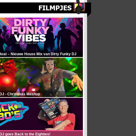
Heat – Nieuwe House Mix van Dirty Funky DJ
 DJ - Christmas Mashup
DJ goes Back to the Eighties!