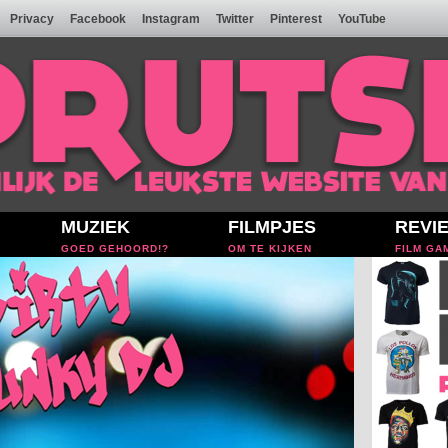
Privacy
Facebook
Instagram
Twitter
Pinterest
YouTube
MUZIEK
FILMPJES
REVI
GOED GEHOORD!?
OM TE KIJKEN
FILM GA