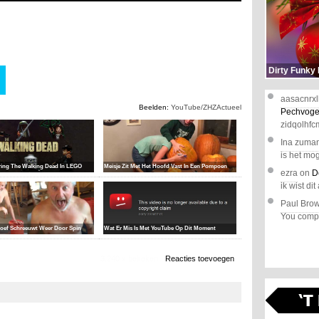
Dirty Funky
aasacnrxl
Beelden:
YouTube/ZHZActueel
Pechvoge
zidqolhfc
Ina zuma
is het mog
ering The Walking Dead In LEGO
Meisje Zit Met Het Hoofd Vast In Een Pompoen
ezra
on
D
ik wist dit 
Paul Bro
You comple
oef Schreeuwt Weer Door Spin
Wat Er Mis Is Met YouTube Op Dit Moment
3.240 x bekeken
Reacties toevoegen