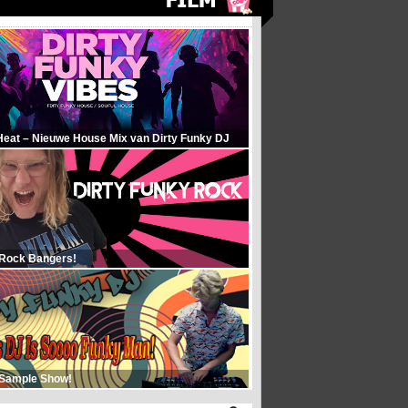
Heat – Nieuwe House Mix van Dirty Funky DJ
 Rock Bangers!
 Sample Show!