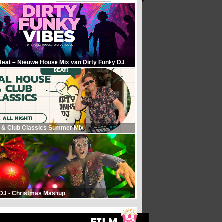
Heat – Nieuwe House Mix van Dirty Funky DJ
 & Club Classics Summer Mix
 DJ - Christmas Mashup