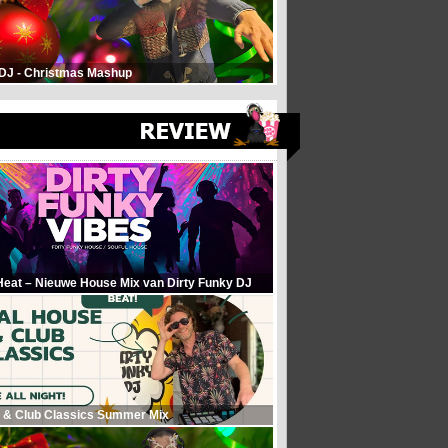
 DJ - Christmas Mashup
Heat – Nieuwe House Mix van Dirty Funky DJ
 & Club Classics Summer Mix