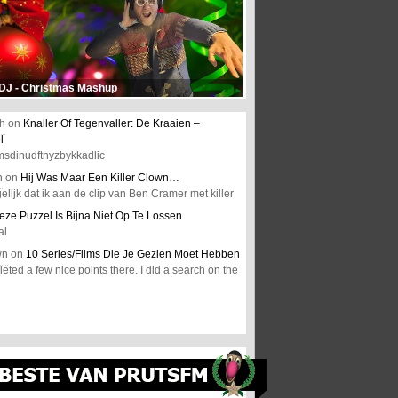
 DJ - Christmas Mashup
h
on
Knaller Of Tegenvaller: De Kraaien –
l
msdinudftnyzbykkadlic
n
on
Hij Was Maar Een Killer Clown…
elijk dat ik aan de clip van Ben Cramer met killer
eze Puzzel Is Bijna Niet Op Te Lossen
al
wn
on
10 Series/Films Die Je Gezien Moet Hebben
ted a few nice points there. I did a search on the