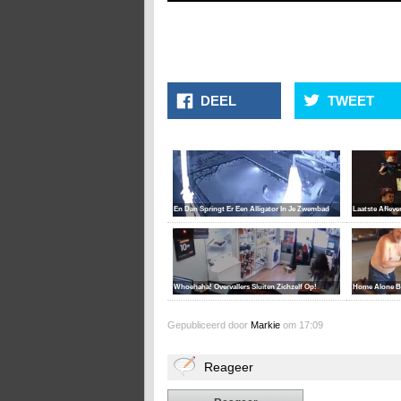
DEEL
TWEET
En Dan Springt Er Een Alligator In Je Zwembad
Laatste Aflev
Whoehaha! Overvallers Sluiten Zichzelf Op!
Home Alone B
Gepubliceerd door
Markie
om 17:09
Reageer