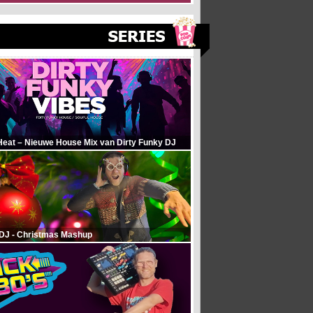
Heat – Nieuwe House Mix van Dirty Funky DJ
 DJ - Christmas Mashup