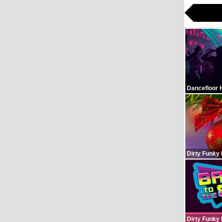
Dancefloor 
Dirty Funky
Dirty Funky 