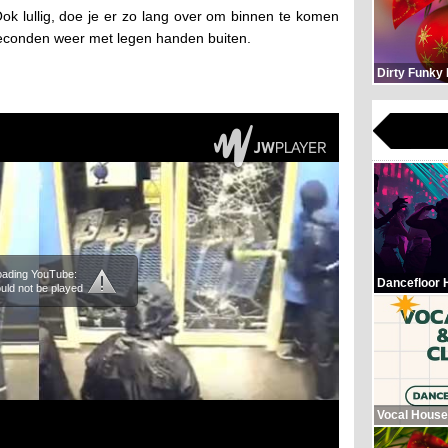
ok lullig, doe je er zo lang over om binnen te komen
e seconden weer met legen handen buiten.
Dirty Funky
loading YouTube:
Dancefloor 
uld not be played
Vocal House