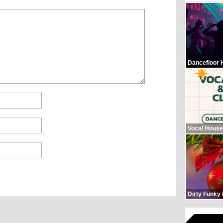
Dancefloor 
Vocal House
Dirty Funky