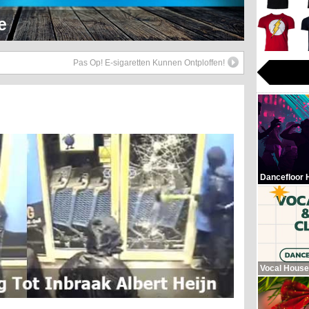
Hop Beats
Pas Op! E-sigaretten Kunnen Ontploffen!
Dancefloor 
Vocal House