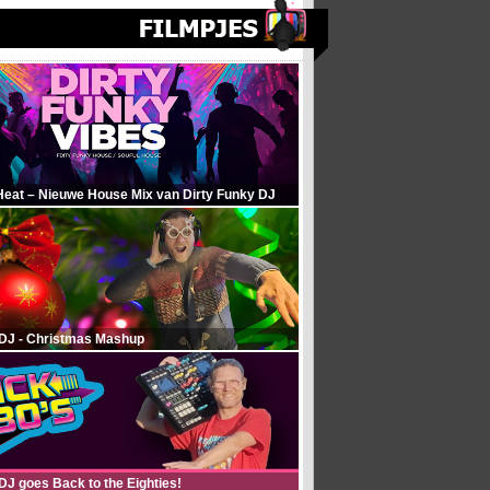
Heat – Nieuwe House Mix van Dirty Funky DJ
 DJ - Christmas Mashup
DJ goes Back to the Eighties!