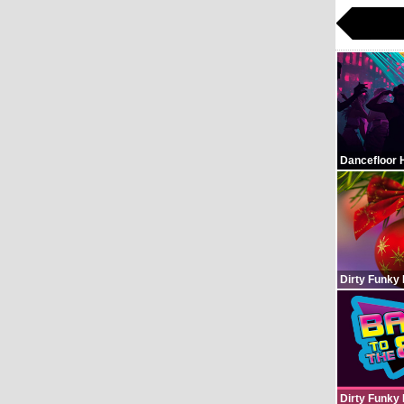
Dancefloor 
Dirty Funky
Dirty Funky 