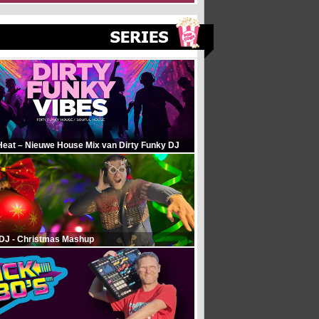
Heat – Nieuwe House Mix van Dirty Funky DJ
 DJ - Christmas Mashup