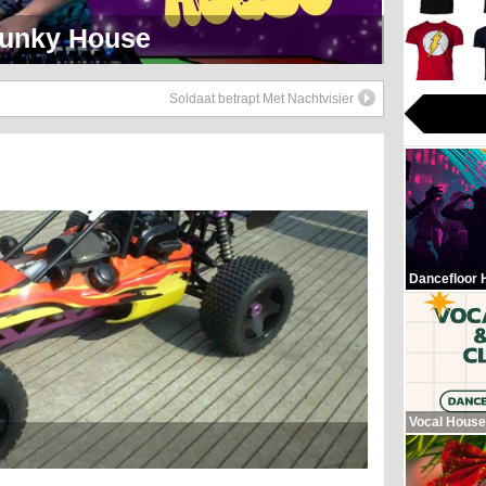
eerlijk Soul Setje
Soldaat betrapt Met Nachtvisier
Dancefloor 
Vocal House