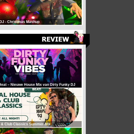
 DJ - Christmas Mashup
Heat – Nieuwe House Mix van Dirty Funky DJ
 & Club Classics Summer Mix