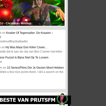
 DJ - Christmas Mashup
h
on
Knaller Of Tegenvaller: De Kraaien –
l
msdinudftnyzbykkadlic
n
on
Hij Was Maar Een Killer Clown…
elijk dat ik aan de clip van Ben Cramer met killer
eze Puzzel Is Bijna Niet Op Te Lossen
al
wn
on
10 Series/Films Die Je Gezien Moet Hebben
ted a few nice points there. I did a search on the