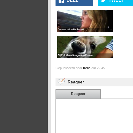
DEEL
TWEET
Domme Vriendin Pesten
Gij Zult Geen Kangoeroe Pesten
Gepubliceerd door
Irene
om 22:45
Reageer
Reageer