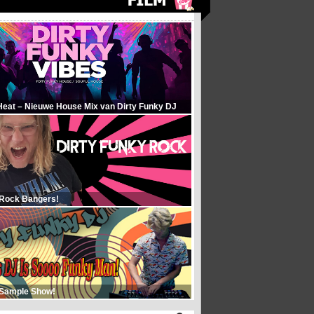
Heat – Nieuwe House Mix van Dirty Funky DJ
 Rock Bangers!
 Sample Show!