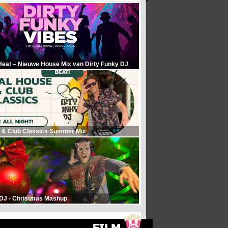
Heat – Nieuwe House Mix van Dirty Funky DJ
 & Club Classics Summer Mix
 DJ - Christmas Mashup