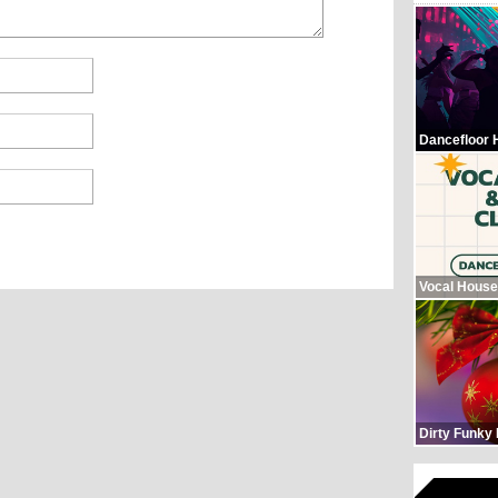
Dancefloor 
Vocal House
Dirty Funky