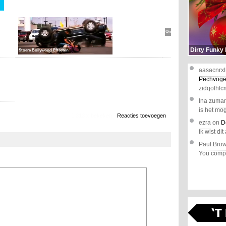
Toy
Soldiers
Ontwapend
Dirty Funky
Stoere Bollywood Effecten
aasacnrxl
Pechvoge
zidqolhfc
Ina zuma
is het mog
1.313 x bekeken
Reacties toevoegen
ezra
on
D
ik wist dit 
Paul Bro
You comple