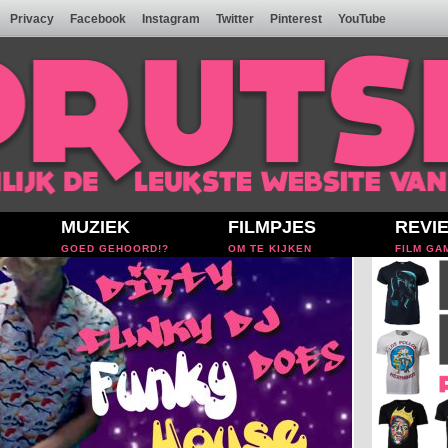
Privacy
Facebook
Instagram
Twitter
Pinterest
YouTube
MUZIEK
FILMPJES
REVI
GOED GEHOORD!?
OM TE KIJKEN
FILM GA