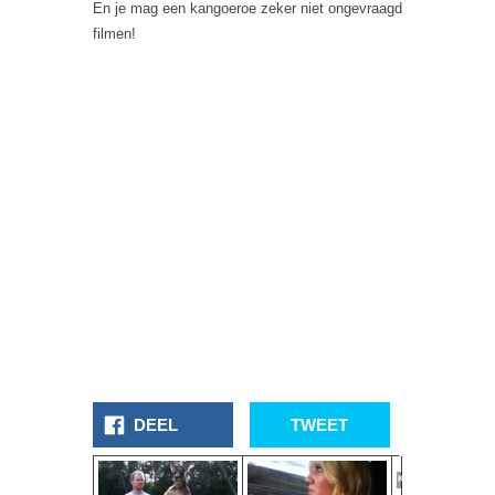
En je mag een kangoeroe zeker niet ongevraagd
filmen!
Hoe Je
Een Haai
DEEL
TWEET
Onder
Controle
Krijgt