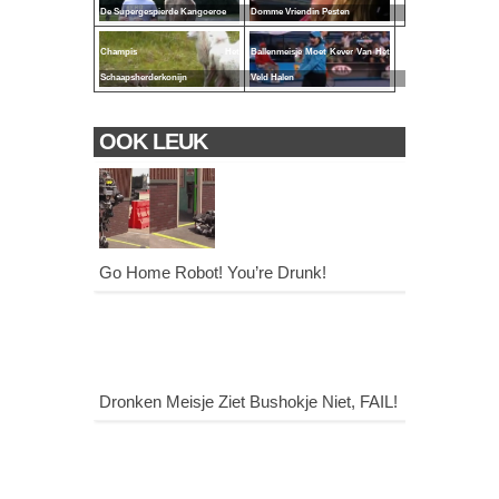
De Supergespierde Kangoeroe
Domme Vriendin Pesten
Champis Het
Ballenmeisje Moet Kever Van Het
Schaapsherderkonijn
Veld Halen
OOK LEUK
Go Home Robot! You’re Drunk!
Dronken Meisje Ziet Bushokje Niet, FAIL!