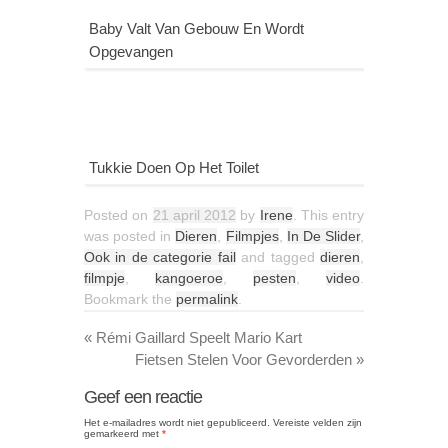
Baby Valt Van Gebouw En Wordt
Opgevangen
Tukkie Doen Op Het Toilet
Posted on
21 april 2012
by
Irene
. This entry
was posted in
Dieren
,
Filmpjes
,
In De Slider
,
Ook in de categorie fail
and tagged
dieren
,
filmpje
,
kangoeroe
,
pesten
,
video
.
Bookmark the
permalink
.
«
Rémi Gaillard Speelt Mario Kart
Fietsen Stelen Voor Gevorderden
»
Geef een reactie
Het e-mailadres wordt niet gepubliceerd.
Vereiste velden zijn
gemarkeerd met
*