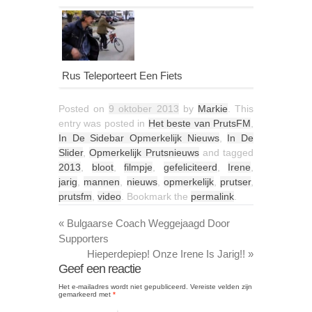
Rus Teleporteert Een Fiets
Posted on
9 oktober 2013
by
Markie
. This
entry was posted in
Het beste van PrutsFM
,
In De Sidebar Opmerkelijk Nieuws
,
In De
Slider
,
Opmerkelijk Prutsnieuws
and tagged
2013
,
bloot
,
filmpje
,
gefeliciteerd
,
Irene
,
jarig
,
mannen
,
nieuws
,
opmerkelijk
,
prutser
,
prutsfm
,
video
. Bookmark the
permalink
.
«
Bulgaarse Coach Weggejaagd Door
Supporters
Hieperdepiep! Onze Irene Is Jarig!!
»
Geef een reactie
Het e-mailadres wordt niet gepubliceerd.
Vereiste velden zijn
gemarkeerd met
*