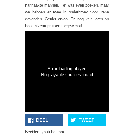
halfnaakte mannen. Het was even zoeken, maar
we hebben er twee in onderbroek voor Irene
gevonden. Geniet ervan! En nog vele jaren op
hoog niveau prutsen toegewenst!
Error loading player:
No playable sources found
DEEL
TWEET
Grand Theft Auto V
Zo Gaan Ze In
3-Jarige Chanteert
Beelden: youtube.com