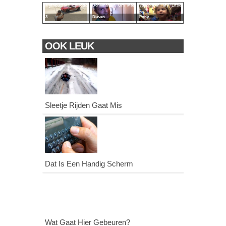
Mythbusters: Episode
Denemarken Om Met
Vader Om My Little
3
Dieven
Pony
OOK LEUK
Sleetje Rijden Gaat Mis
Dat Is Een Handig Scherm
Wat Gaat Hier Gebeuren?