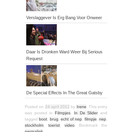
Verslaggever Is Erg Bang Voor Onweer
Daar Is Dronken Ward Weer Bij Serious
Request
De Special Effects In The Great Gatsby
Posted on
24 april 2012
by
Irene
. This entry
was posted in
Filmpjes
,
In De Slider
and
tagged
boot
,
brug
,
echt of nep
,
filmpje
,
nep
,
stockholm
,
toerist
,
video
. Bookmark the
permalink
.