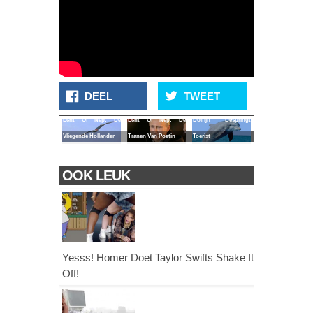
DEEL
TWEET
Echt Of Nep: De
Echt Of Nep: De
Dolfijn Bespringt
Vliegende Hollander
Tranen Van Poetin
Toerist
OOK LEUK
Yesss! Homer Doet Taylor Swifts Shake It
Off!