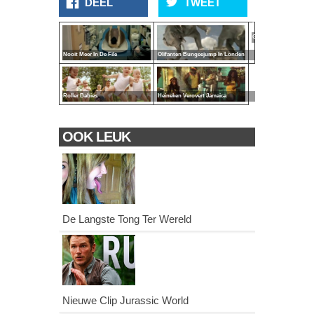
DEEL
TWEET
Ultieme
(Sprite-)
Gevoel
Nooit Meer In De File
Olifanten Bungeejump In Londen
Roller Babies
Heineken Verovert Jamaica
OOK LEUK
De Langste Tong Ter Wereld
Nieuwe Clip Jurassic World