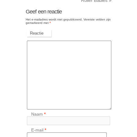
Roller Babies
»
Geef een reactie
Het e-mailadres wordt niet gepubliceerd.
Vereiste velden zijn
gemarkeerd met
*
Reactie
Naam
*
E-mail
*