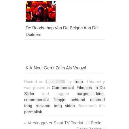
De Boodschap Van De Belgen Aan De
Duitsers
Kijk Nou! Gerrit Zalm Als Vrouw!
Posted on
1 juli 2009
by
Irene
. This entry
was posted in
Commercial
,
Filmpjes
,
In De
Slider
and tagged
burger king
,
commmercial
,
filmpje
,
ochtend
,
ochtend
tong
,
reclame
,
tong
,
video
. Bookmark the
permalink
.
«
Verslaggever Slaat TV-Toerist Uit Beeld