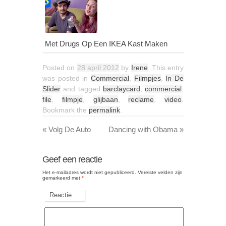
Met Drugs Op Een IKEA Kast Maken
Posted on
28 april 2012
by
Irene
. This entry
was posted in
Commercial
,
Filmpjes
,
In De
Slider
and tagged
barclaycard
,
commercial
,
file
,
filmpje
,
glijbaan
,
reclame
,
video
.
Bookmark the
permalink
.
«
Volg De Auto
Dancing with Obama
»
Geef een reactie
Het e-mailadres wordt niet gepubliceerd.
Vereiste velden zijn
gemarkeerd met
*
Reactie