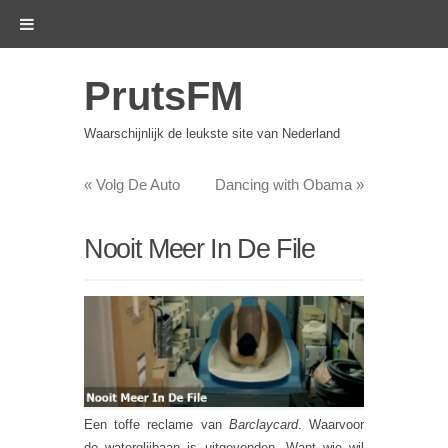
PrutsFM
Waarschijnlijk de leukste site van Nederland
«
Volg De Auto
Dancing with Obama
»
Nooit Meer In De File
Een toffe reclame van
Barclaycard
. Waarvoor
de waterglijbaan is uitgevonden. Want wie wil