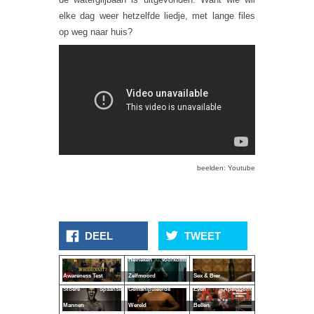
elke dag weer hetzelfde liedje, met lange files
op weg naar huis?
beelden: Youtube
DEEL
TWEET
Heineken Voorkomt
Awareness Test
Zelfmoord
Sex & Bier
Stoere Spaanse
Gemanipuleerde
Even Apeldoorn
Mannen
Wereld
Bellen