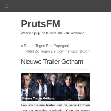
PrutsFM
Waarschijnlijk de leukste site van Nederland
«
Racen Tegen Een Papegaai
Pats! Zo Tegen De Commentator Box!
»
Nieuwe Trailer Gotham
Een exclusieve trailer van de serie
Gotham
voor het Verenigd Koninkrijk. Gelukkig mogen