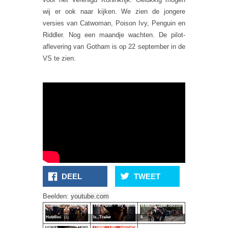
wij er ook naar kijken. We zien de jongere
versies van Catwoman, Poison Ivy, Penguin en
Riddler. Nog een maandje wachten. De pilot-
aflevering van Gotham is op 22 september in de
VS te zien.
DEEL
TWEET
Eerste Trailer The
Beelden:
youtube.com
Nieuwe Miniserie:
The Flash - My Name
Walking Dead Seizoen
Houdini
Is...Trailer
5
Eerste Trailer
Trailer Tijd: Gotham