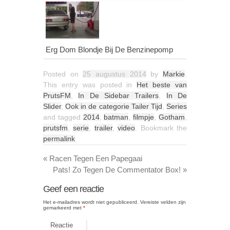
Erg Dom Blondje Bij De Benzinepomp
Posted on
25 augustus 2014
by
Markie
.
This entry was posted in
Het beste van
PrutsFM
,
In De Sidebar Trailers
,
In De
Slider
,
Ook in de categorie Tailer Tijd
,
Series
and tagged
2014
,
batman
,
filmpje
,
Gotham
,
prutsfm
,
serie
,
trailer
,
video
. Bookmark the
permalink
.
«
Racen Tegen Een Papegaai
Pats! Zo Tegen De Commentator Box!
»
Geef een reactie
Het e-mailadres wordt niet gepubliceerd.
Vereiste velden zijn
gemarkeerd met
*
Reactie