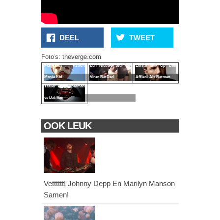
DEEL
TWEET
It's A Bird...It's A
Foto's:
theverge.com
Plane...It's Action
Een Nieuwe Ster Op
Eerste Blik Op Ben
Movie Kid!
Vine: BatDad
Affleck Als Batman
Trailer Tijd: Superman
vs Batman
OOK LEUK
Vetttttt! Johnny Depp En Marilyn Manson
Samen!