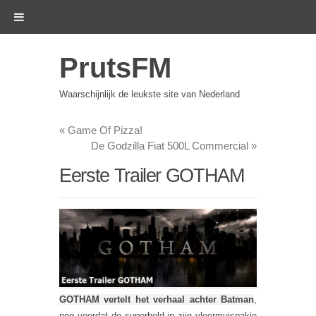
PrutsFM
Waarschijnlijk de leukste site van Nederland
«
Game Of Pizza!
De Godzilla Fiat 500L Commercial
»
Eerste Trailer GOTHAM
GOTHAM vertelt het verhaal achter Batman
,
nog voordat de superheld in zijn vleermuispakje