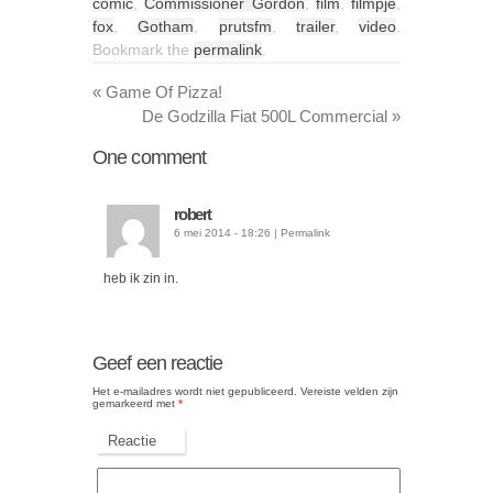
comic
,
Commissioner Gordon
,
film
,
filmpje
,
fox
,
Gotham
,
prutsfm
,
trailer
,
video
.
Bookmark the
permalink
.
«
Game Of Pizza!
De Godzilla Fiat 500L Commercial
»
One
comment
robert
6 mei 2014 - 18:26
|
Permalink
heb ik zin in.
Geef een reactie
Het e-mailadres wordt niet gepubliceerd.
Vereiste velden zijn
gemarkeerd met
*
Reactie