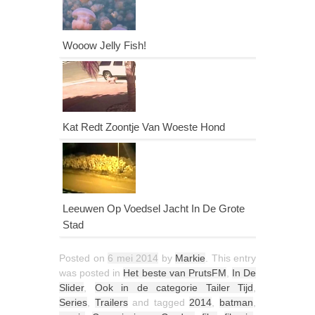
Wooow Jelly Fish!
Kat Redt Zoontje Van Woeste Hond
Leeuwen Op Voedsel Jacht In De Grote
Stad
Posted on
6 mei 2014
by
Markie
. This entry
was posted in
Het beste van PrutsFM
,
In De
Slider
,
Ook in de categorie Tailer Tijd
,
Series
,
Trailers
and tagged
2014
,
batman
,