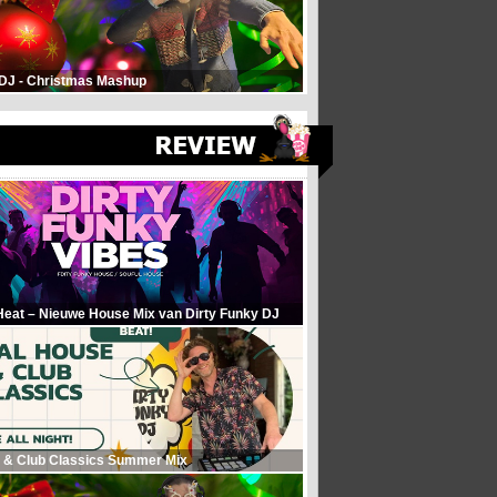
 DJ - Christmas Mashup
Heat – Nieuwe House Mix van Dirty Funky DJ
 & Club Classics Summer Mix