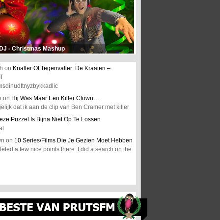
 DJ - Christmas Mashup
h
on
Knaller Of Tegenvaller: De Kraaien –
l
msdinudftnyzbykkadlic
n
on
Hij Was Maar Een Killer Clown…
elijk dat ik aan de clip van Ben Cramer met killer
eze Puzzel Is Bijna Niet Op Te Lossen
al
wn
on
10 Series/Films Die Je Gezien Moet Hebben
ted a few nice points there. I did a search on the