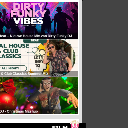
Heat – Nieuwe House Mix van Dirty Funky DJ
 & Club Classics Summer Mix
 DJ - Christmas Mashup