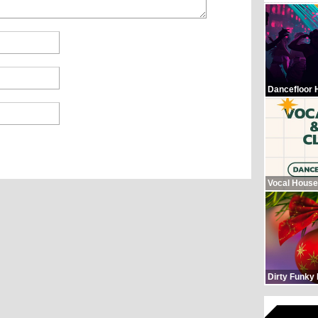
Dancefloor 
Vocal House
Dirty Funky