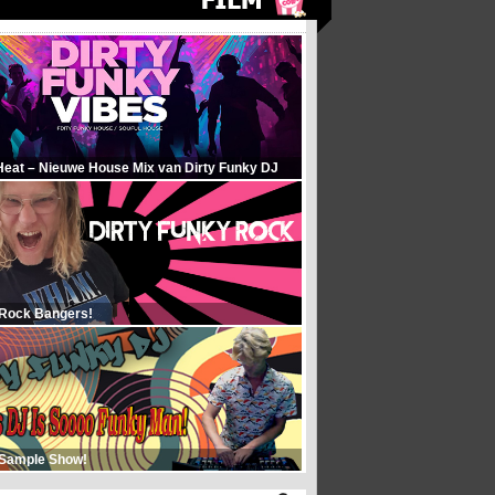
Heat – Nieuwe House Mix van Dirty Funky DJ
 Rock Bangers!
 Sample Show!