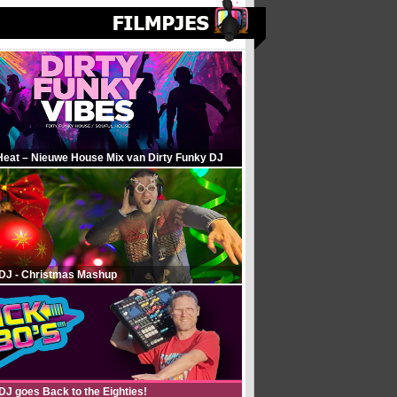
Heat – Nieuwe House Mix van Dirty Funky DJ
 DJ - Christmas Mashup
DJ goes Back to the Eighties!