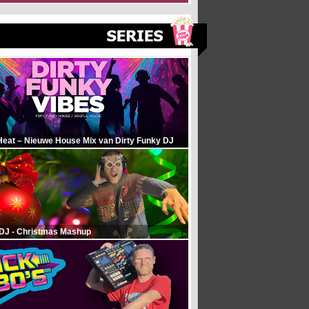
Heat – Nieuwe House Mix van Dirty Funky DJ
 DJ - Christmas Mashup