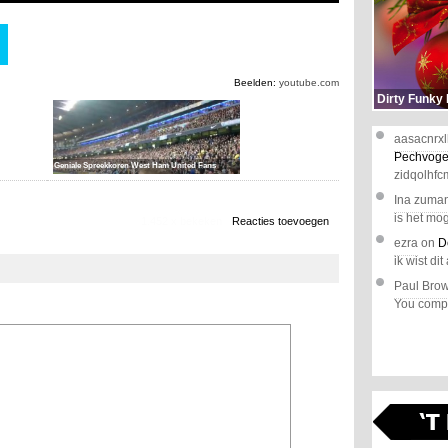
Beelden:
youtube.com
Dirty Funky
aasacnrxl
Pechvoge
Geniale Spreekkoren West Ham United Fans
zidqolhfc
Ina zuma
is het mog
1.452 x bekeken
Reacties toevoegen
ezra
on
D
ik wist dit 
Paul Bro
You comple