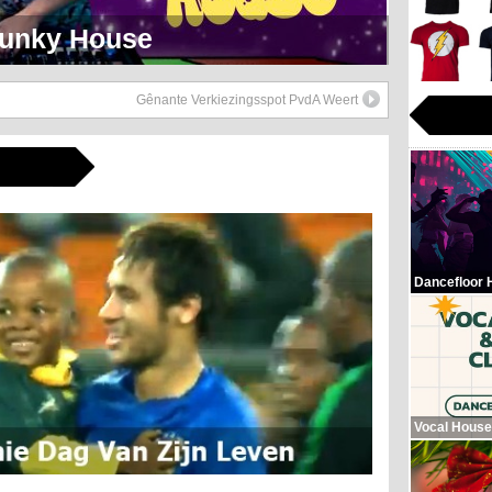
eerlijk Soul Setje
Gênante Verkiezingsspot PvdA Weert
Dancefloor 
Vocal House