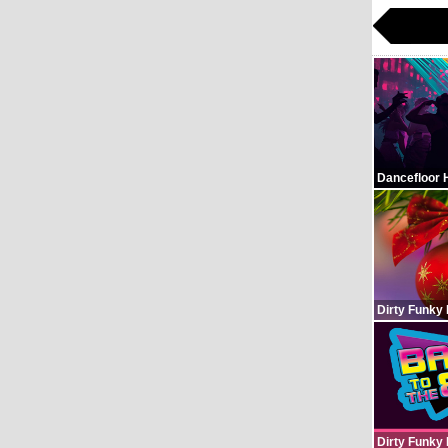
Dancefloor 
Dirty Funky
Dirty Funky 