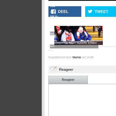
Lima
DEEL
TWEET
Zegt
Kijk! Zo
Sorry
Vier Je
Voor
Een
Te
Doelpunt!
Blote
Loting
Liverpool Fan Weigert Slachtoffer Te Helpen
Jurk
Gepubliceerd door
Markie
om 14:49
Reageer
Reageer