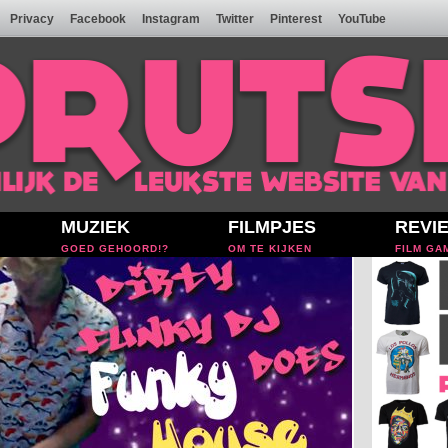
Privacy
Facebook
Instagram
Twitter
Pinterest
YouTube
MUZIEK
FILMPJES
REVI
GOED GEHOORD!?
OM TE KIJKEN
FILM GA