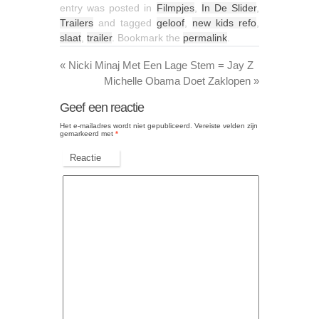
entry was posted in
Filmpjes
,
In De Slider
,
Trailers
and tagged
geloof
,
new kids refo
,
slaat
,
trailer
. Bookmark the
permalink
.
«
Nicki Minaj Met Een Lage Stem = Jay Z
Michelle Obama Doet Zaklopen
»
Geef een reactie
Het e-mailadres wordt niet gepubliceerd.
Vereiste velden zijn
gemarkeerd met
*
Reactie