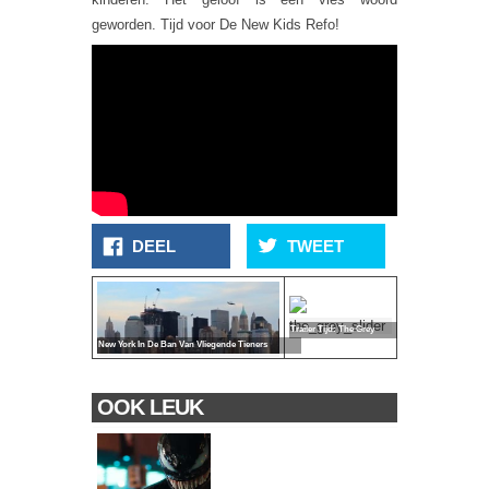
geworden. Tijd voor De New Kids Refo!
DEEL
TWEET
Trailer Tijd: The Grey
New York In De Ban Van Vliegende Tieners
OOK LEUK