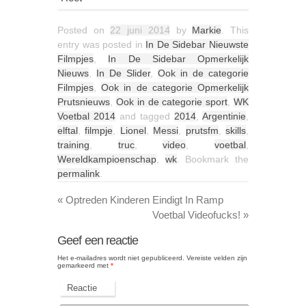
Posted on
22 juni 2014
by
Markie
. This
entry was posted in
In De Sidebar Nieuwste
Filmpjes
,
In De Sidebar Opmerkelijk
Nieuws
,
In De Slider
,
Ook in de categorie
Filmpjes
,
Ook in de categorie Opmerkelijk
Prutsnieuws
,
Ook in de categorie sport
,
WK
Voetbal 2014
and tagged
2014
,
Argentinie
,
elftal
,
filmpje
,
Lionel
,
Messi
,
prutsfm
,
skills
,
training
,
truc
,
video
,
voetbal
,
Wereldkampioenschap
,
wk
. Bookmark the
permalink
.
«
Optreden Kinderen Eindigt In Ramp
Voetbal Videofucks!
»
Geef een reactie
Het e-mailadres wordt niet gepubliceerd.
Vereiste velden zijn
gemarkeerd met
*
Reactie