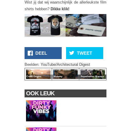
Wist jij dat wij waarschijnlijk de allerleukste film
shirts hebben?
Dikke klik!
DEEL
TWEET
Beelden:
YouTube/Architectural Digest
Review: Assassins
Bluray Review: The
Gast Maakt Real Life
Creed Origins
Mummy
Superhelden Wapens
OOK LEUK