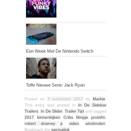
Een Week Met De Nintendo Switch
Toffe Nieuwe Serie: Jack Ryan
Posted on
3 november 2017
by
Markie
.
This entry was posted in
In De Sidebar
Trailers
,
In De Slider
,
Trailer Tijd
and tagged
2017
,
binnenkijken
,
Cribs
,
filmpje
,
prutsfm
,
robert downey jr
,
video
,
windmolen
.
Bookmark the
permalink
.