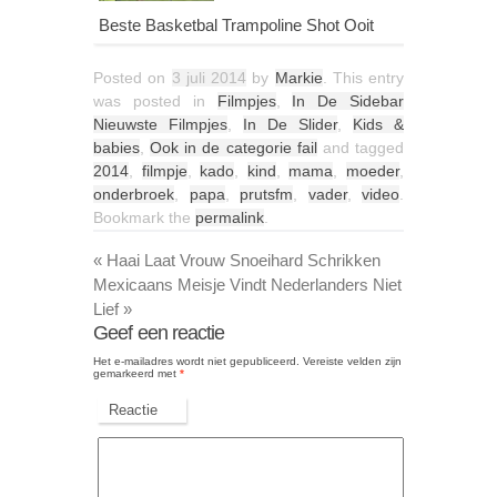
Beste Basketbal Trampoline Shot Ooit
Posted on
3 juli 2014
by
Markie
. This entry
was posted in
Filmpjes
,
In De Sidebar
Nieuwste Filmpjes
,
In De Slider
,
Kids &
babies
,
Ook in de categorie fail
and tagged
2014
,
filmpje
,
kado
,
kind
,
mama
,
moeder
,
onderbroek
,
papa
,
prutsfm
,
vader
,
video
.
Bookmark the
permalink
.
«
Haai Laat Vrouw Snoeihard Schrikken
Mexicaans Meisje Vindt Nederlanders Niet
Lief
»
Geef een reactie
Het e-mailadres wordt niet gepubliceerd.
Vereiste velden zijn
gemarkeerd met
*
Reactie