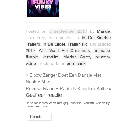
Posted on
6 september 2017
by
Markie
.
This entry was posted in
In De Sidebar
Trailers
,
In De Slider
,
Trailer Tijd
and tagged
2017
,
All I Want For Christmas
,
animatie
,
filmpje
,
kerstfilm
,
Mariah Carey
,
prutsfm
,
video
. Bookmark the
permalink
.
«
Elbow Zanger Doet Een Dansje Met
Naakte Man
Review: Mario + Rabbids Kingdom Battle
»
Geef een reactie
Het e-mailadres wordt niet gepubliceerd.
Vereiste velden zijn
gemarkeerd met
*
Reactie