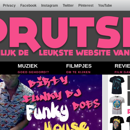
Privacy
Facebook
Instagram
Twitter
Pinterest
YouTube
MUZIEK
FILMPJES
REVI
GOED GEHOORD!?
OM TE KIJKEN
FILM GA