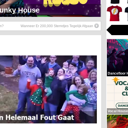
eerlijk Soul Setje
en?
Wanneer Er 200,000 Sterretjes Tegelijk Afgaan
Dancefloor 
Vocal House