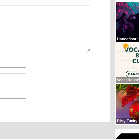
Dancefloor 
Vocal House
Dirty Funky