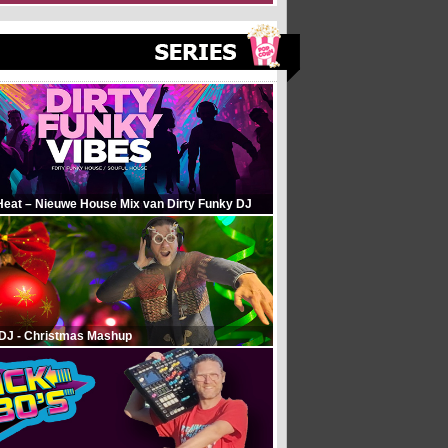
Heat – Nieuwe House Mix van Dirty Funky DJ
 DJ - Christmas Mashup