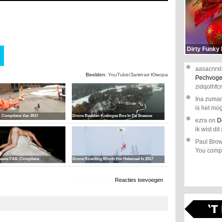
Dirty Funky
aasacnrxl
Beelden:
YouTube/Запятая Юмора
Pechvoge
zidqolhfc
Ina zuma
is het mog
 Compilatie Van 2017
Drone Beelden Kralingse Bos In De Sneeuw
ezra
on
D
ik wist dit 
Paul Bro
You comple
eeuw FAIL Compilatie
Drone Boarding Wordt Het Helemaal In 2017
3.173 x bekeken
Reacties toevoegen