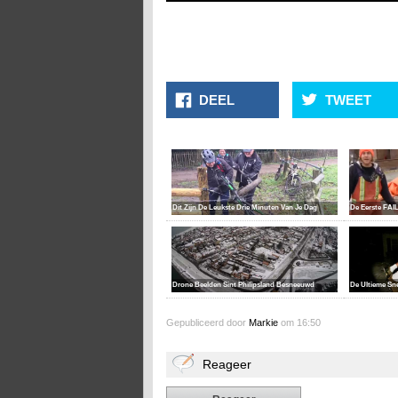
DEEL
TWEET
Dit Zijn De Leukste Drie Minuten Van Je Dag
De Eerste FAIL
Drone Beelden Sint Philipsland Besneeuwd
De Ultieme Sn
Gepubliceerd door
Markie
om 16:50
Reageer