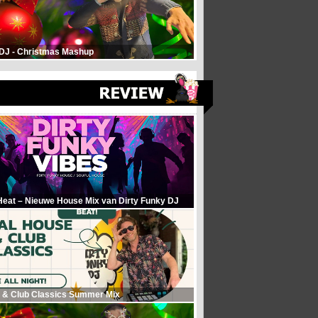
 DJ - Christmas Mashup
Heat – Nieuwe House Mix van Dirty Funky DJ
 & Club Classics Summer Mix