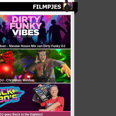
Heat – Nieuwe House Mix van Dirty Funky DJ
 DJ - Christmas Mashup
DJ goes Back to the Eighties!