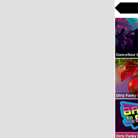
Dancefloor 
Dirty Funky
Dirty Funky 