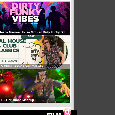
Heat – Nieuwe House Mix van Dirty Funky DJ
 & Club Classics Summer Mix
 DJ - Christmas Mashup