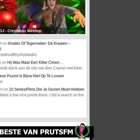
 DJ - Christmas Mashup
h
on
Knaller Of Tegenvaller: De Kraaien –
l
msdinudftnyzbykkadlic
n
on
Hij Was Maar Een Killer Clown…
elijk dat ik aan de clip van Ben Cramer met killer
eze Puzzel Is Bijna Niet Op Te Lossen
al
wn
on
10 Series/Films Die Je Gezien Moet Hebben
ted a few nice points there. I did a search on the