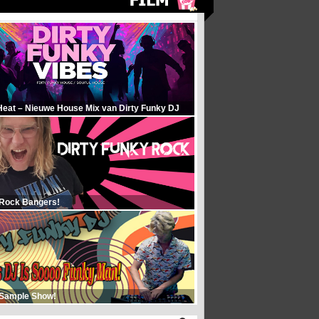
Heat – Nieuwe House Mix van Dirty Funky DJ
 Rock Bangers!
 Sample Show!