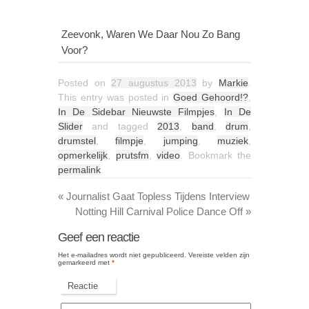
Zeevonk, Waren We Daar Nou Zo Bang
Voor?
Posted on
27 augustus 2013
by
Markie
.
This entry was posted in
Goed Gehoord!?
,
In De Sidebar Nieuwste Filmpjes
,
In De
Slider
and tagged
2013
,
band
,
drum
,
drumstel
,
filmpje
,
jumping
,
muziek
,
opmerkelijk
,
prutsfm
,
video
. Bookmark the
permalink
.
«
Journalist Gaat Topless Tijdens Interview
Notting Hill Carnival Police Dance Off
»
Geef een reactie
Het e-mailadres wordt niet gepubliceerd.
Vereiste velden zijn
gemarkeerd met
*
Reactie