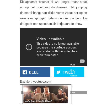
Dit apparaat bestaat al wat langer, maar staat
nu op het punt van doorbreken. Het jumping
drumstel hangt aan dikke veren zodat het op en
neer kan springen tijdens de drumpartijen. En
dat geeft een spectaculair tintje aan de show.
Duet
Kurt
DEEL
TWEET
Cobain
Beelden: youtube.com
De Jeugd Van
En
Tegenwoordig
Courtney
- Een Barkie
Love
How To Start A Mumford Band?