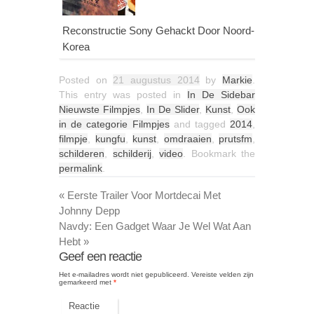
Reconstructie Sony Gehackt Door Noord-
Korea
Posted on
21 augustus 2014
by
Markie
.
This entry was posted in
In De Sidebar
Nieuwste Filmpjes
,
In De Slider
,
Kunst
,
Ook
in de categorie Filmpjes
and tagged
2014
,
filmpje
,
kungfu
,
kunst
,
omdraaien
,
prutsfm
,
schilderen
,
schilderij
,
video
. Bookmark the
permalink
.
«
Eerste Trailer Voor Mortdecai Met
Johnny Depp
Navdy: Een Gadget Waar Je Wel Wat Aan
Hebt
»
Geef een reactie
Het e-mailadres wordt niet gepubliceerd.
Vereiste velden zijn
gemarkeerd met
*
Reactie