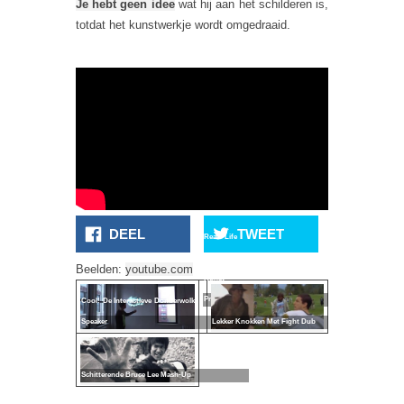
Je hebt geen idee
wat hij aan het schilderen is,
totdat het kunstwerkje wordt omgedraaid.
DEEL
TWEET
Real Life
Instagram
Beelden:
youtube.com
Kunst
Project
Cool! De Interactieve Donderwolk
Lekker Knokken Met Fight Dub
Speaker
Schitterende Bruce Lee Mash-Up