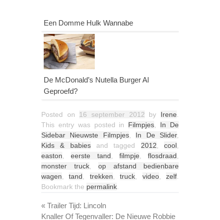
Een Domme Hulk Wannabe
De McDonald’s Nutella Burger Al
Geproefd?
Posted on
16 september 2012
by
Irene
.
This entry was posted in
Filmpjes
,
In De
Sidebar Nieuwste Filmpjes
,
In De Slider
,
Kids & babies
and tagged
2012
,
cool
,
easton
,
eerste tand
,
filmpje
,
flosdraad
,
monster truck
,
op afstand bedienbare
wagen
,
tand
,
trekken
,
truck
,
video
,
zelf
.
Bookmark the
permalink
.
«
Trailer Tijd: Lincoln
Knaller Of Tegenvaller: De Nieuwe Robbie