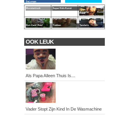
DeLorean
Tand Trekken Met Een
Monstertruck
Super Kids Kunst
Jongetje Komt
Raket
Orgineel Je Tandje
Wappie Van De
Run Zack! Run!
Trekken
Tandarts
OOK LEUK
Als Papa Alleen Thuis Is…
Vader Stopt Zijn Kind In De Wasmachine