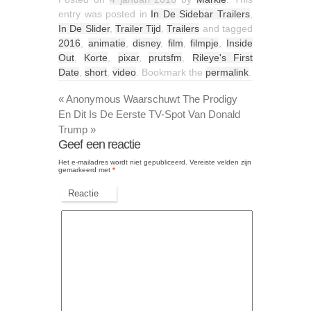
entry was posted in
In De Sidebar Trailers
,
In De Slider
,
Trailer Tijd
,
Trailers
and tagged
2016
,
animatie
,
disney
,
film
,
filmpje
,
Inside
Out
,
Korte
,
pixar
,
prutsfm
,
Rileye's First
Date
,
short
,
video
. Bookmark the
permalink
.
«
Anonymous Waarschuwt The Prodigy
En Dit Is De Eerste TV-Spot Van Donald
Trump
»
Geef een reactie
Het e-mailadres wordt niet gepubliceerd.
Vereiste velden zijn
gemarkeerd met
*
Reactie