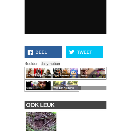
DEEL
TWEET
Beelden:
dailymotion
De Top 5 Beste Films
Beste Films 2015 Van
Eerlijke Trailer Toy
7 Dingen Die Je Nog
Van 2015 Volgens Irene
Onze Reviewer Wally
Story
Niet Wist Van Toy
Wall-E In Het Echie
Story
OOK LEUK