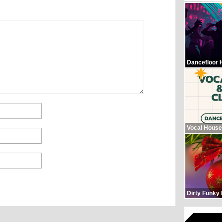
Dancefloor 
Vocal House
Dirty Funky