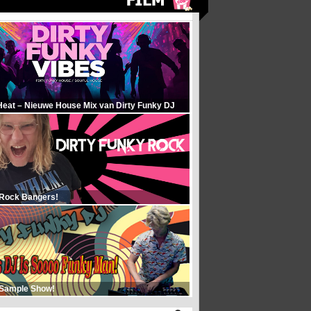
Heat – Nieuwe House Mix van Dirty Funky DJ
 Rock Bangers!
 Sample Show!