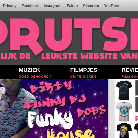
Privacy
Facebook
Instagram
Twitter
Pinterest
YouTube
MUZIEK
FILMPJES
REVI
GOED GEHOORD!?
OM TE KIJKEN
FILM GA