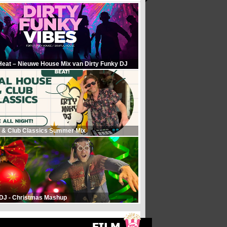
Heat – Nieuwe House Mix van Dirty Funky DJ
 & Club Classics Summer Mix
 DJ - Christmas Mashup