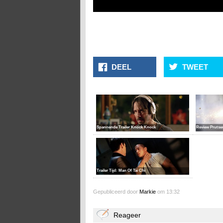
DEEL
TWEET
Review Prutse
Spannende Trailer Knock Knock
Trailer Tijd: Man Of Tai Chi
Gepubliceerd door
Markie
om 13:32
Reageer