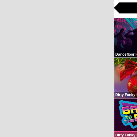
Dancefloor 
Dirty Funky
Dirty Funky 