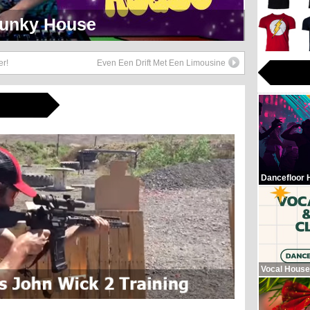
eerlijk Soul Setje
er!
Even Een Drift Met Een Limousine
Dancefloor 
Vocal House