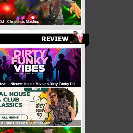
 DJ - Christmas Mashup
Heat – Nieuwe House Mix van Dirty Funky DJ
 & Club Classics Summer Mix