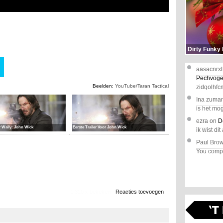
Dirty Funky
aasacnrxl
Pechvoge
Beelden:
YouTube/Taran Tactical
zidqolhfc
Ina zuma
is het mog
ezra
on
D
r Wally: John Wick
Eerste Trailer Voor John Wick
ik wist dit 
Paul Bro
You comple
1.320 x bekeken
Reacties toevoegen