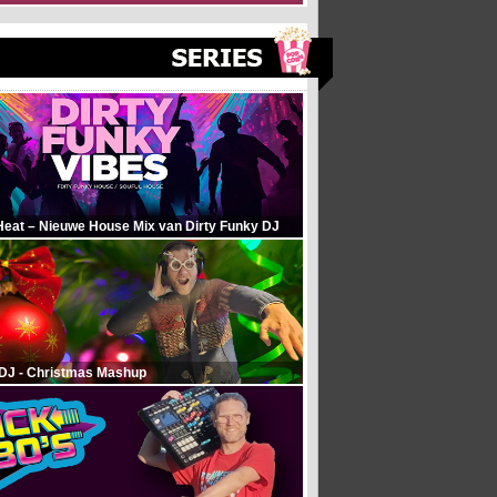
Heat – Nieuwe House Mix van Dirty Funky DJ
 DJ - Christmas Mashup