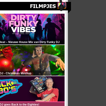
Heat – Nieuwe House Mix van Dirty Funky DJ
 DJ - Christmas Mashup
DJ goes Back to the Eighties!