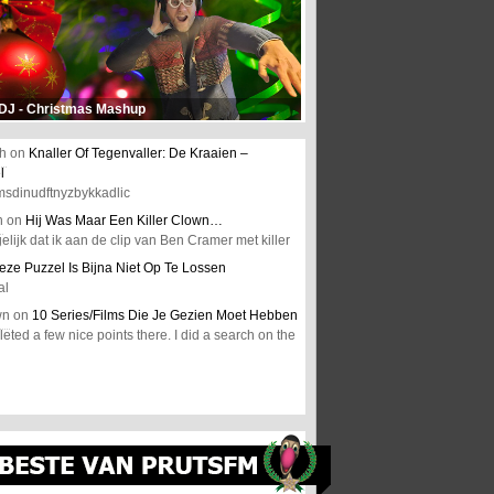
 DJ - Christmas Mashup
h
on
Knaller Of Tegenvaller: De Kraaien –
l
msdinudftnyzbykkadlic
n
on
Hij Was Maar Een Killer Clown…
elijk dat ik aan de clip van Ben Cramer met killer
eze Puzzel Is Bijna Niet Op Te Lossen
al
wn
on
10 Series/Films Die Je Gezien Moet Hebben
ted a few nice points there. I did a search on the