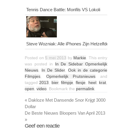
Tennis Dance Battle: Monfils VS Lokoli
Steve Wozniak: Alle iPhones Zijn Hetzelfde
Posted on
5 mei 2013
by
Markie
. This entry
was posted in
In De Sidebar Opmerkelijk
Nieuws
,
In De Slider
,
Ook in de categorie
Filmpjes
,
Opmerkelijk Prutsnieuws
and
tagged
2013
,
bier
,
filmpje
,
flesje
,
heel
,
krat
,
open
,
video
. Bookmark the
permalink
.
«
Dakloze Met Dansende Snor Krijgt 3000
Dollar
De Beste Nieuws Bloopers Van April 2013
»
Geef een reactie