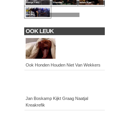
Biertje! FAIL!
Vrienden?
Iedere Man
Je Biertje Openmaken
Met Stijl
OOK LEUK
Ook Honden Houden Niet Van Wekkers
Jan Boskamp Kijkt Graag Naatjal
Kreakrefik