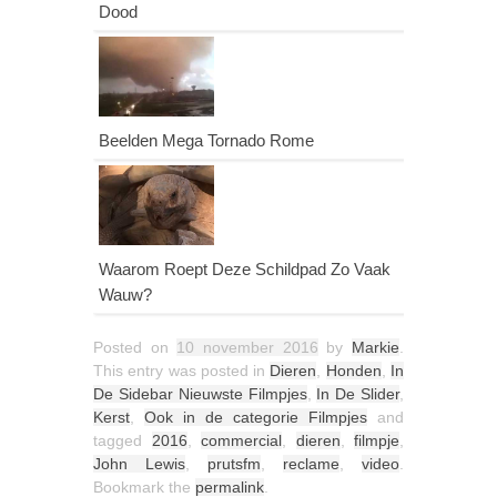
Dood
Beelden Mega Tornado Rome
Waarom Roept Deze Schildpad Zo Vaak
Wauw?
Posted on
10 november 2016
by
Markie
.
This entry was posted in
Dieren
,
Honden
,
In
De Sidebar Nieuwste Filmpjes
,
In De Slider
,
Kerst
,
Ook in de categorie Filmpjes
and
tagged
2016
,
commercial
,
dieren
,
filmpje
,
John Lewis
,
prutsfm
,
reclame
,
video
.
Bookmark the
permalink
.