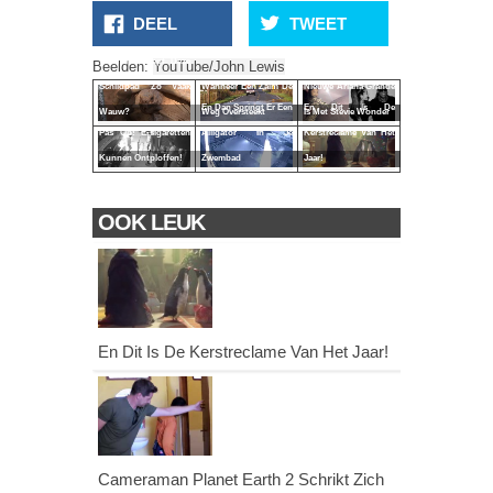
DEEL
TWEET
Waarom Roept Deze
Beelden:
YouTube/John Lewis
Schildpad Zo Vaak
Wanneer Een Zalm De
Nieuwe Ariana Grande
En Dit Is De
En Dan Springt Er Een
Wauw?
Weg Oversteekt
Is Met Stevie Wonder
Kerstreclame Van Het
Pas Op! E-sigaretten
Alligator In Je
Jaar!
Kunnen Ontploffen!
Zwembad
OOK LEUK
En Dit Is De Kerstreclame Van Het Jaar!
Cameraman Planet Earth 2 Schrikt Zich