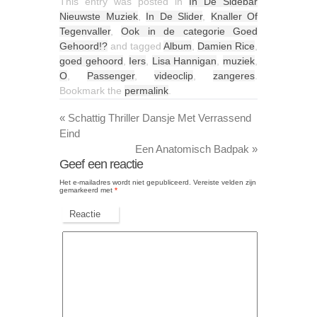
This entry was posted in
In De Sidebar
Nieuwste Muziek
,
In De Slider
,
Knaller Of
Tegenvaller
,
Ook in de categorie Goed
Gehoord!?
and tagged
Album
,
Damien Rice
,
goed gehoord
,
Iers
,
Lisa Hannigan
,
muziek
,
O
,
Passenger
,
videoclip
,
zangeres
.
Bookmark the
permalink
.
«
Schattig Thriller Dansje Met Verrassend
Eind
Een Anatomisch Badpak
»
Geef een reactie
Het e-mailadres wordt niet gepubliceerd.
Vereiste velden zijn
gemarkeerd met
*
Reactie