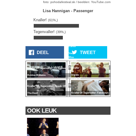
foto: pohodafestival.sk / beelden: YouTube.com
Lisa Hannigan - Passenger
Knaller!
(61%,)
Tegenvaller!
(39%,)
Carice
DEEL
TWEET
Van
Miss
Houten
Montreal
Zingt!
Knaller Of Tegenvaller: Tame
Knaller Of Tegenvaller: De Nieuwe
Doet
Impala
Robbie Williams
Wonderful
Days
Knaller Of Tegenvaller: Speak Of
Knaller Of Tegenvaller: Faberyayo
The Devil
OOK LEUK