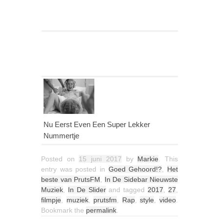
Nu Eerst Even Een Super Lekker
Nummertje
Posted on
15 juni 2017
by
Markie
. This
entry was posted in
Goed Gehoord!?
,
Het
beste van PrutsFM
,
In De Sidebar Nieuwste
Muziek
,
In De Slider
and tagged
2017
,
27
,
filmpje
,
muziek
,
prutsfm
,
Rap
,
style
,
video
.
Bookmark the
permalink
.