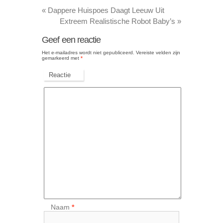
«
Dappere Huispoes Daagt Leeuw Uit
Extreem Realistische Robot Baby’s
»
Geef een reactie
Het e-mailadres wordt niet gepubliceerd.
Vereiste velden zijn
gemarkeerd met
*
Reactie
Naam
*