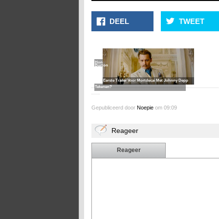
DEEL
TWEET
Creatief
Wat Als
Met
Tim
Hond
Burton
Kon
Eerste Trailer Voor Mortdecai Met Johnny Depp
Tekenen?
Gepubliceerd door
Noepie
om 09:09
Reageer
Reageer