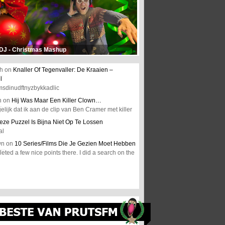
 DJ - Christmas Mashup
h
on
Knaller Of Tegenvaller: De Kraaien –
l
msdinudftnyzbykkadlic
n
on
Hij Was Maar Een Killer Clown…
elijk dat ik aan de clip van Ben Cramer met killer
eze Puzzel Is Bijna Niet Op Te Lossen
al
wn
on
10 Series/Films Die Je Gezien Moet Hebben
ted a few nice points there. I did a search on the