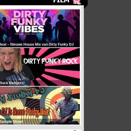
Heat – Nieuwe House Mix van Dirty Funky DJ
 Rock Bangers!
 Sample Show!