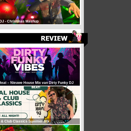
 DJ - Christmas Mashup
Heat – Nieuwe House Mix van Dirty Funky DJ
 & Club Classics Summer Mix