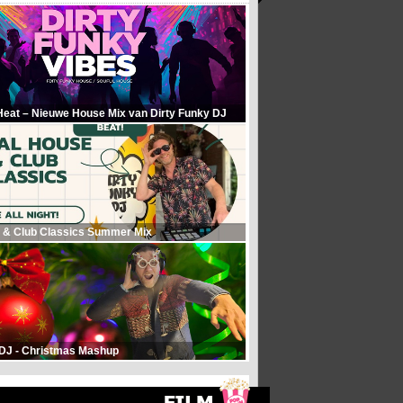
Heat – Nieuwe House Mix van Dirty Funky DJ
 & Club Classics Summer Mix
 DJ - Christmas Mashup