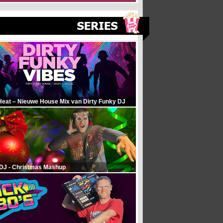
Heat – Nieuwe House Mix van Dirty Funky DJ
 DJ - Christmas Mashup