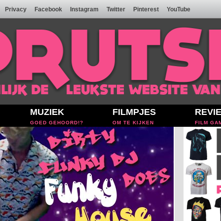
Privacy
Facebook
Instagram
Twitter
Pinterest
YouTube
MUZIEK
FILMPJES
REVI
GOED GEHOORD!?
OM TE KIJKEN
FILM GA