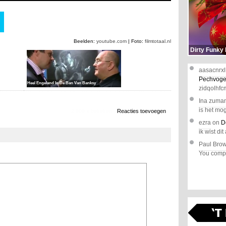
Beelden:
youtube.com
| Foto:
filmtotaal.nl
Dirty Funky
aasacnrxl
Pechvoge
Heel Engeland In De Ban Van Banksy
zidqolhfc
Ina zuma
is het mog
2.909 x bekeken
Reacties toevoegen
ezra
on
D
ik wist dit 
Paul Bro
You comple