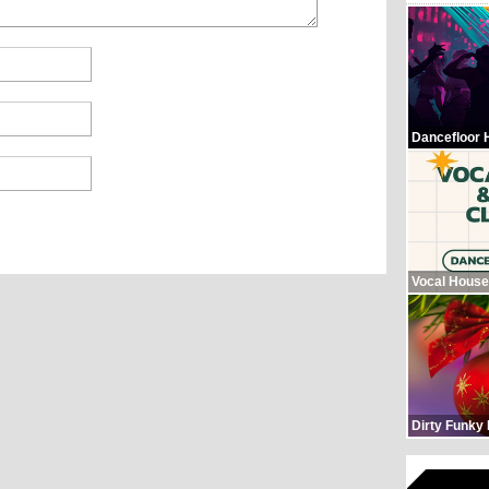
Dancefloor 
Vocal House
Dirty Funky