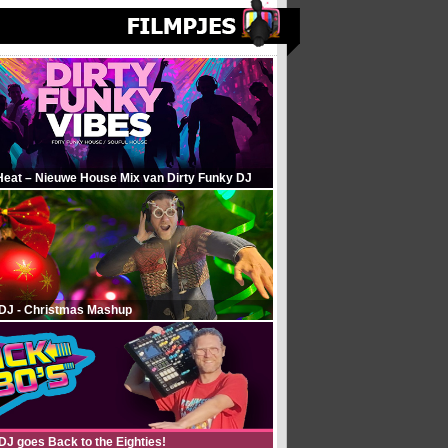
Heat – Nieuwe House Mix van Dirty Funky DJ
 DJ - Christmas Mashup
DJ goes Back to the Eighties!