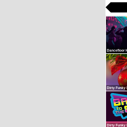
Dancefloor 
Dirty Funky
Dirty Funky 