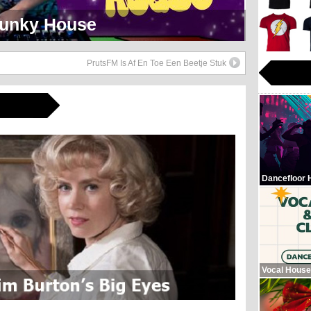
eerlijk Soul Setje
PrutsFM Is Af En Toe Een Beetje Stuk
Dancefloor 
Vocal House