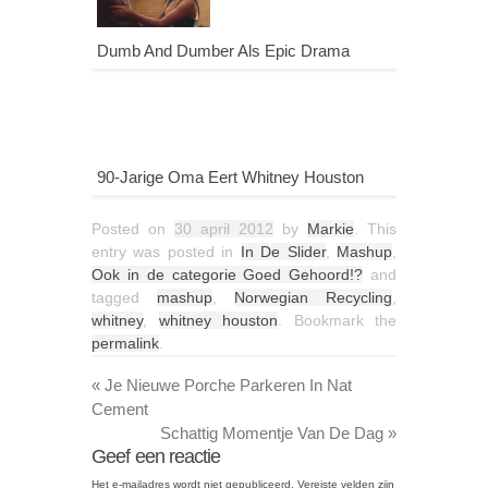
Dumb And Dumber Als Epic Drama
90-Jarige Oma Eert Whitney Houston
Posted on
30 april 2012
by
Markie
. This
entry was posted in
In De Slider
,
Mashup
,
Ook in de categorie Goed Gehoord!?
and
tagged
mashup
,
Norwegian Recycling
,
whitney
,
whitney houston
. Bookmark the
permalink
.
«
Je Nieuwe Porche Parkeren In Nat
Cement
Schattig Momentje Van De Dag
»
Geef een reactie
Het e-mailadres wordt niet gepubliceerd.
Vereiste velden zijn