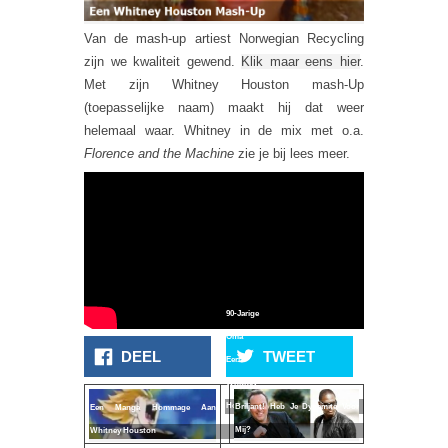
Van de mash-up artiest Norwegian Recycling
zijn we kwaliteit gewend.
Klik maar eens hier
.
Met zijn Whitney Houston mash-Up
(toepasselijke naam) maakt hij dat weer
helemaal waar. Whitney in de mix met o.a.
Florence and the Machine
zie je bij lees meer.
90-Jarige
Oma
DEEL
TWEET
Eert
Whitney
Houston
Briljant! Heb Je Dynamite Voor
Een Manga Hommage Aan
Mij?
Whitney Houston