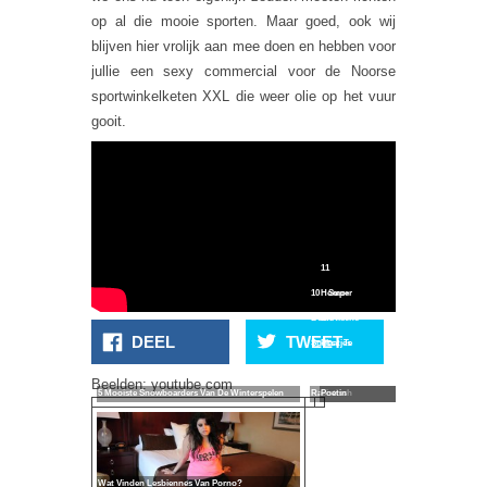
op al die mooie sporten. Maar goed, ook wij
blijven hier vrolijk aan mee doen en hebben voor
jullie een sexy commercial voor de Noorse
sportwinkelketen XXL die weer olie op het vuur
gooit.
11
10 Super
Homo-
Bowl
Erotische
DEEL
TWEET
Spots Te
Plaatjes
Sexy Of
Van
Beelden: youtube.com
5 Mooiste Snowboarders Van De Winterspelen
Racistisch
Poetin
Wat Vinden Lesbiennes Van Porno?