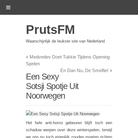
PrutsFM
Waarschijnlijk de leukste site van Nederland
«
Medvedev Doet Tukkie Tijdens Opening
Spelen
En Dan Nu, De Smelfie!
»
Een Sexy
Sotsji Spotje Uit
Noorwegen
Het hele anti-homo gebeuren blijft toch een
schaduw werpen over deze winterspelen, terwijl
we ons nu toch eigenlijk zouden moeten richten