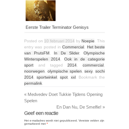
Eerste Trailer Terminator Genisys
Posted on
10 februari 2014
by
Noepie
. This
entry was posted in
Commercial
,
Het beste
van PrutsFM
,
In De Slider
,
Olympische
Winterspelen 2014
,
Ook in de categorie
sport
and tagged
2014
,
commercial
,
noorwegen
,
olympische spelen
,
sexy
,
sochi
2014
,
sportwinkel
,
spot
,
xxl
. Bookmark the
permalink
.
«
Medvedev Doet Tukkie Tijdens Opening
Spelen
En Dan Nu, De Smelfie!
»
Geef een reactie
Het e-mailadres wordt niet gepubliceerd.
Vereiste velden zijn
gemarkeerd met
*