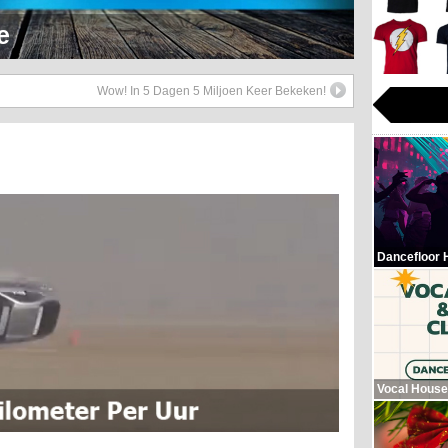
Hop Beats
Wow! In 5 Dagen 5 Miljoen Keer Bekeken!
Dancefloor 
Vocal House