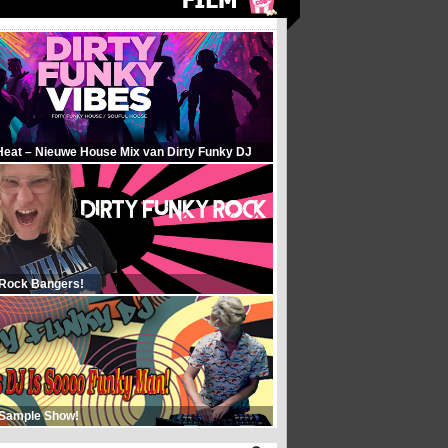
Heat – Nieuwe House Mix van Dirty Funky DJ
 Rock Bangers!
 Sample Show!