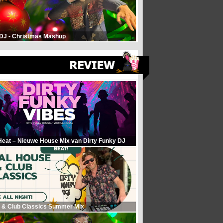
 DJ - Christmas Mashup
Heat – Nieuwe House Mix van Dirty Funky DJ
 & Club Classics Summer Mix