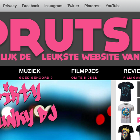
Privacy
Facebook
Instagram
Twitter
Pinterest
YouTube
MUZIEK
FILMPJES
REVI
GOED GEHOORD!?
OM TE KIJKEN
FILM GA