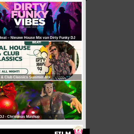
Heat – Nieuwe House Mix van Dirty Funky DJ
 & Club Classics Summer Mix
 DJ - Christmas Mashup