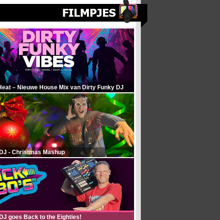
Heat – Nieuwe House Mix van Dirty Funky DJ
 DJ - Christmas Mashup
DJ goes Back to the Eighties!