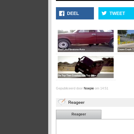
DEEL
TWEET
Real Life Flinstone Auto
Zware Crash T
De Top Tien Crashes Van Top Gear
Gepubliceerd door
Noepie
om 14:51
Reageer
Reageer