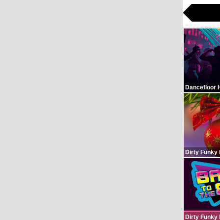
Dancefloor 
Dirty Funky
Dirty Funky 