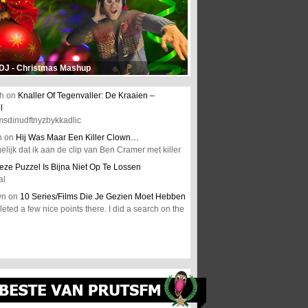
 DJ - Christmas Mashup
h
on
Knaller Of Tegenvaller: De Kraaien –
l
msdinudftnyzbykkadlic
n
on
Hij Was Maar Een Killer Clown…
elijk dat ik aan de clip van Ben Cramer met killer
eze Puzzel Is Bijna Niet Op Te Lossen
al
wn
on
10 Series/Films Die Je Gezien Moet Hebben
ted a few nice points there. I did a search on the