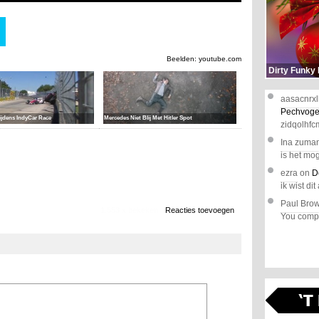
Beelden: youtube.com
Dirty Funky
aasacnrxl
Pechvoge
ijdens IndyCar Race
Mercedes Niet Blij Met Hitler Spot
zidqolhfc
Ina zuma
is het mog
ezra
on
D
ik wist dit 
Paul Bro
1.553 x bekeken
Reacties toevoegen
You comple