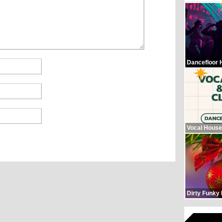
Dancefloor 
Vocal House
Dirty Funky