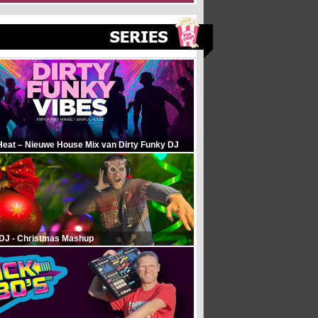
Heat – Nieuwe House Mix van Dirty Funky DJ
 DJ - Christmas Mashup