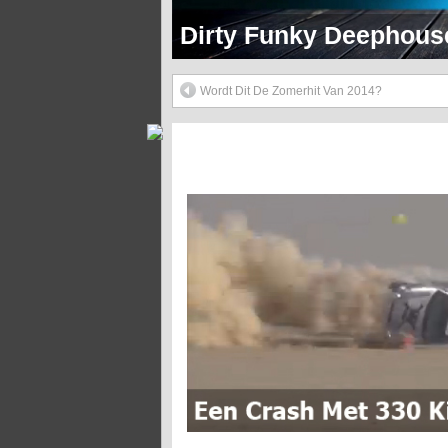
Dirty Funky 90's Hip 
Wordt Dit De Zomerhit Van 2014?
Een Crash Met 330 Kilometer Per Uur