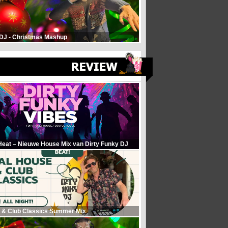
 DJ - Christmas Mashup
Heat – Nieuwe House Mix van Dirty Funky DJ
 & Club Classics Summer Mix