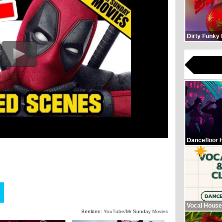
Dirty Funky
Dancefloor 
Vocal House
Beelden:
YouTube/Mr Sunday Movies