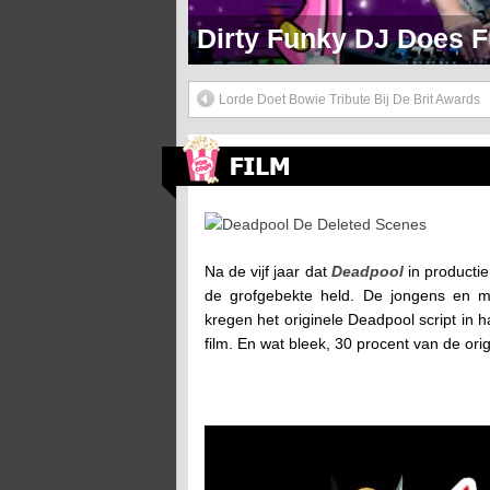
Markie Mark Doet Een H
Lorde Doet Bowie Tribute Bij De Brit Awards
Deadpool De Deleted Scenes
Na de vijf jaar dat
Deadpool
in productie
de grofgebekte held. De jongens en 
kregen het originele Deadpool script in h
film. En wat bleek, 30 procent van de orig