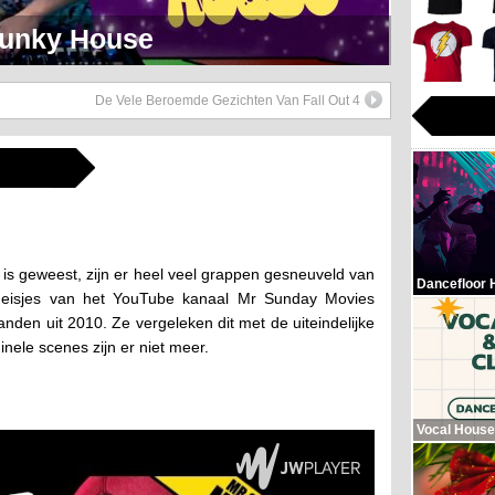
eerlijk Soul Setje
De Vele Beroemde Gezichten Van Fall Out 4
 is geweest, zijn er heel veel grappen gesneuveld van
Dancefloor 
meisjes van het YouTube kanaal Mr Sunday Movies
anden uit 2010. Ze vergeleken dit met de uiteindelijke
inele scenes zijn er niet meer.
Vocal House