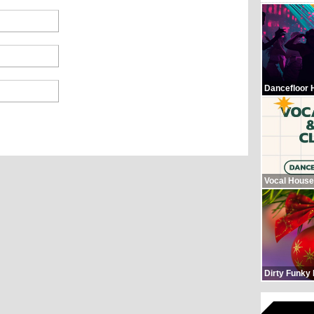
Dancefloor 
Vocal House
Dirty Funky