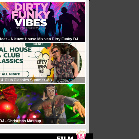
Heat – Nieuwe House Mix van Dirty Funky DJ
 & Club Classics Summer Mix
 DJ - Christmas Mashup