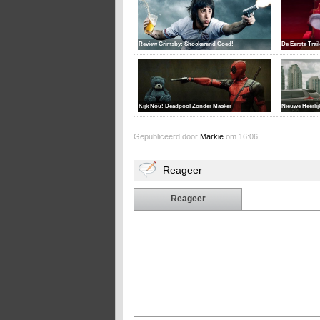
Review Grimsby: Shockerend Goed!
De Eerste Trai
Kijk Nou! Deadpool Zonder Masker
Nieuwe Heerlij
Gepubliceerd door
Markie
om 16:06
Reageer
Reageer