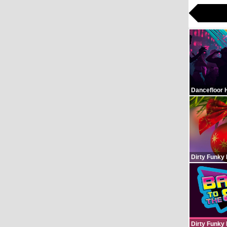
Dancefloor 
Dirty Funky
Dirty Funky 