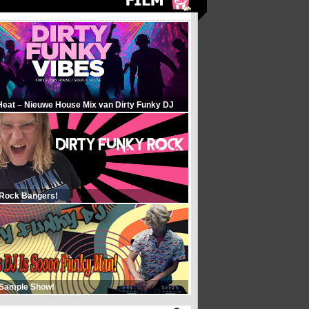
Heat – Nieuwe House Mix van Dirty Funky DJ
 Rock Bangers!
 Sample Show!