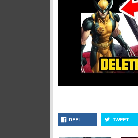
DEEL
TWEET