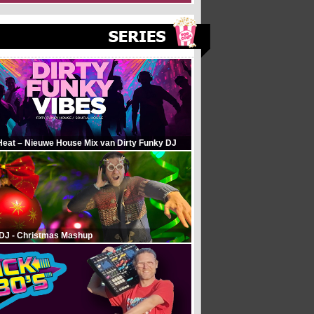
Heat – Nieuwe House Mix van Dirty Funky DJ
 DJ - Christmas Mashup