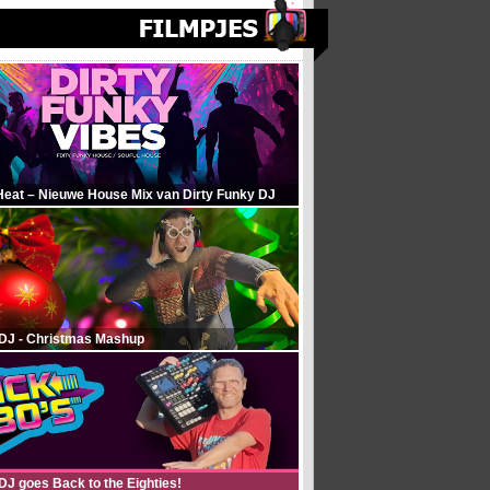
Heat – Nieuwe House Mix van Dirty Funky DJ
 DJ - Christmas Mashup
DJ goes Back to the Eighties!