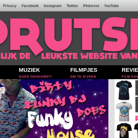
Privacy
Facebook
Instagram
Twitter
Pinterest
YouTube
MUZIEK
FILMPJES
REVI
GOED GEHOORD!?
OM TE KIJKEN
FILM GA