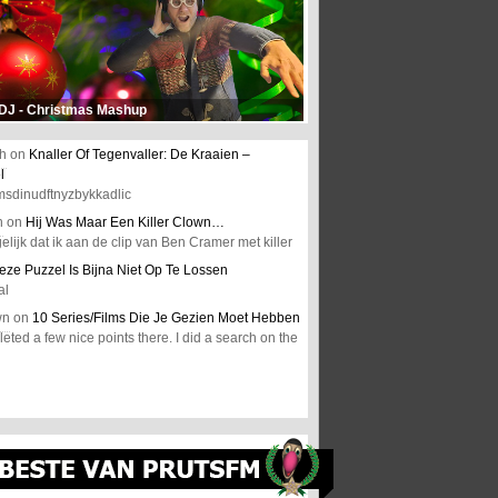
 DJ - Christmas Mashup
h
on
Knaller Of Tegenvaller: De Kraaien –
l
msdinudftnyzbykkadlic
n
on
Hij Was Maar Een Killer Clown…
elijk dat ik aan de clip van Ben Cramer met killer
eze Puzzel Is Bijna Niet Op Te Lossen
al
wn
on
10 Series/Films Die Je Gezien Moet Hebben
ted a few nice points there. I did a search on the