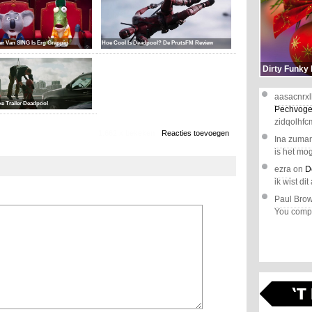
ler Van SING Is Erg Grappig
Hoe Cool Is Deadpool? De PrutsFM Review
Dirty Funky
aasacnrxl
ke Trailer Deadpool
Pechvoge
zidqolhfc
1.662 x bekeken
Reacties toevoegen
Ina zuma
is het mog
ezra
on
D
ik wist dit 
Paul Bro
You comple