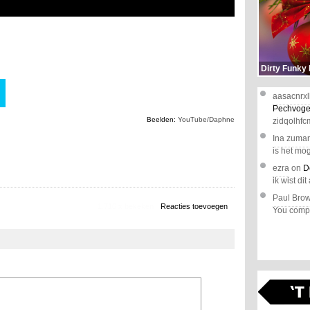
Dirty Funky
aasacnrxl
Pechvoge
Beelden:
YouTube/Daphne
zidqolhfc
Ina zuma
is het mog
ezra
on
D
ik wist dit 
Paul Bro
1.710 x bekeken
Reacties toevoegen
You comple