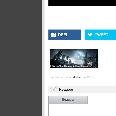
DEEL
TWEET
5 Sterren Voor Batman: Arkham Knight!
Gepubliceerd door
Markie
om 13:15
Reageer
Reageer