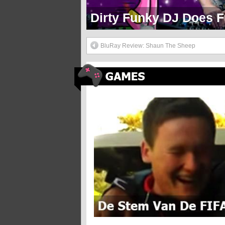
Markie Mark Doet Een H
BluRay Review: Shaun The Sheep
De Stem Van De FIFA Games In Het Echie