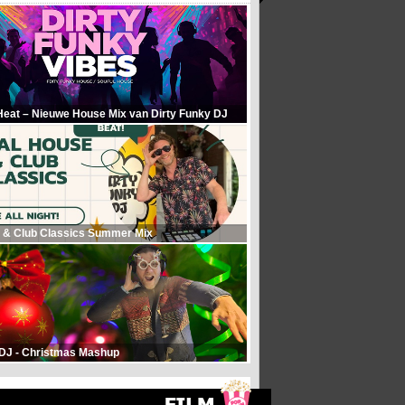
Heat – Nieuwe House Mix van Dirty Funky DJ
 & Club Classics Summer Mix
 DJ - Christmas Mashup