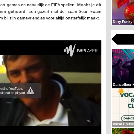
rt games en natuurlijk de FIFA spellen.
Mocht je dit
eren gehoord
.
Een gozert met de naam Sean kwam
bij zijn gamevriendjes voor altijd onsterfelijk maakt.
Dirty Funky
Dancefloor 
loading YouTube:
uld not be played
Vocal House