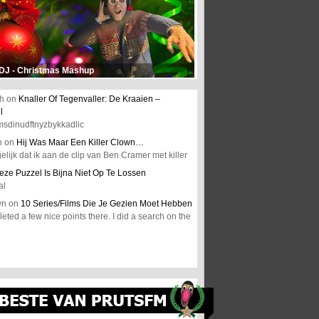
 DJ - Christmas Mashup
h
on
Knaller Of Tegenvaller: De Kraaien –
l
msdinudftnyzbykkadlic
n
on
Hij Was Maar Een Killer Clown…
elijk dat ik aan de clip van Ben Cramer met killer
eze Puzzel Is Bijna Niet Op Te Lossen
al
wn
on
10 Series/Films Die Je Gezien Moet Hebben
ted a few nice points there. I did a search on the