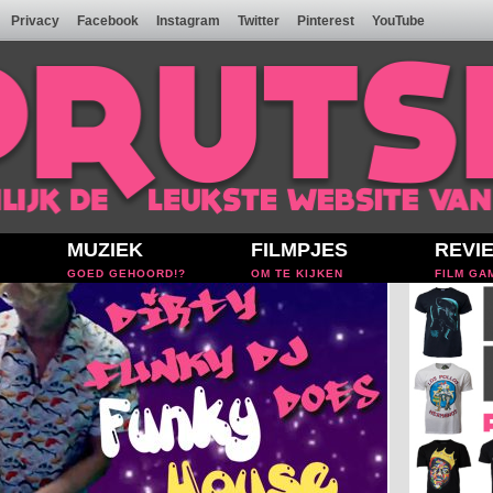
Privacy
Facebook
Instagram
Twitter
Pinterest
YouTube
MUZIEK
FILMPJES
REVI
GOED GEHOORD!?
OM TE KIJKEN
FILM GA