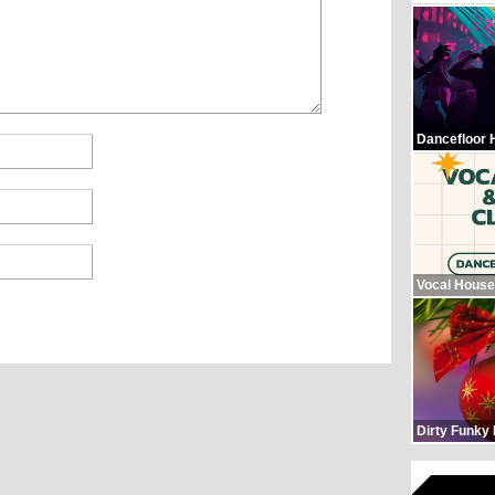
Dancefloor 
Vocal House
Dirty Funky