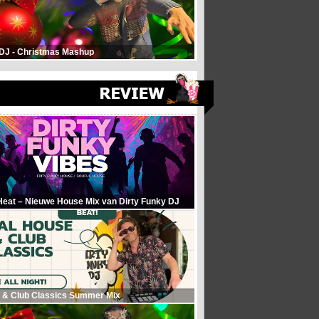
 DJ - Christmas Mashup
Heat – Nieuwe House Mix van Dirty Funky DJ
 & Club Classics Summer Mix