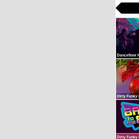
Dancefloor 
Dirty Funky
Dirty Funky 