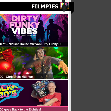
Heat – Nieuwe House Mix van Dirty Funky DJ
 DJ - Christmas Mashup
DJ goes Back to the Eighties!