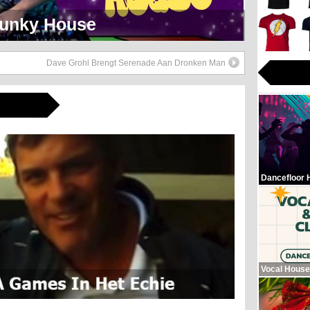
eerlijk Soul Setje
Dave Grohl Brengt Serenade Aan Dronken Man
Dancefloor 
Vocal House