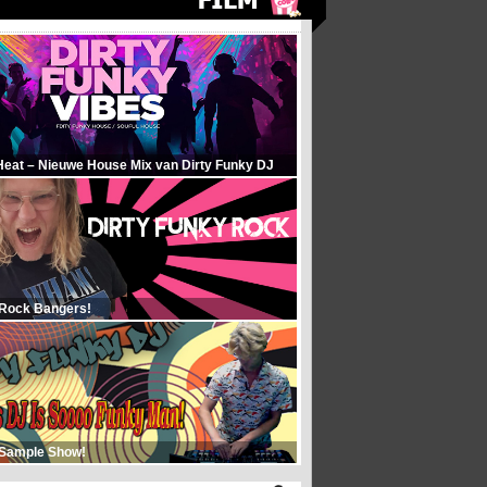
Heat – Nieuwe House Mix van Dirty Funky DJ
 Rock Bangers!
 Sample Show!