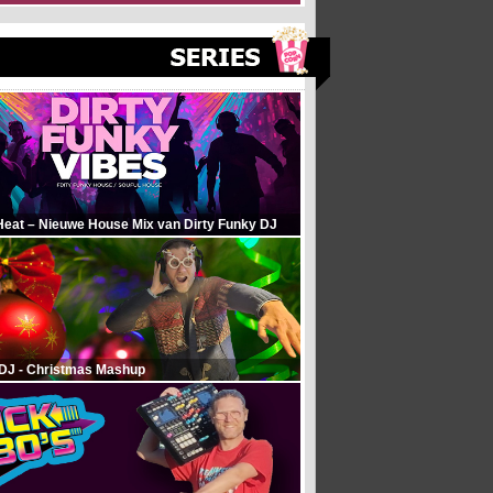
Heat – Nieuwe House Mix van Dirty Funky DJ
 DJ - Christmas Mashup