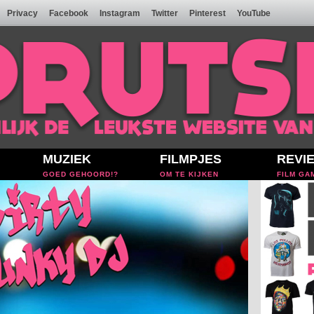
Privacy
Facebook
Instagram
Twitter
Pinterest
YouTube
MUZIEK
FILMPJES
REVI
GOED GEHOORD!?
OM TE KIJKEN
FILM GA