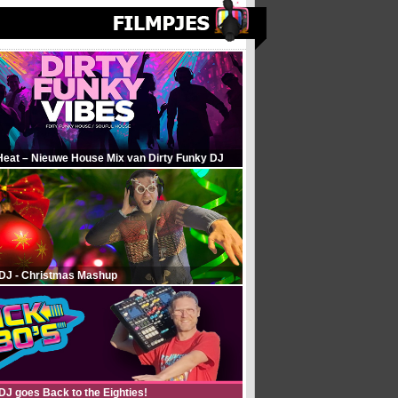
Heat – Nieuwe House Mix van Dirty Funky DJ
 DJ - Christmas Mashup
DJ goes Back to the Eighties!