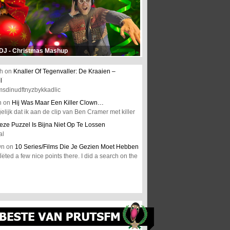
 DJ - Christmas Mashup
h
on
Knaller Of Tegenvaller: De Kraaien –
l
msdinudftnyzbykkadlic
n
on
Hij Was Maar Een Killer Clown…
elijk dat ik aan de clip van Ben Cramer met killer
eze Puzzel Is Bijna Niet Op Te Lossen
al
wn
on
10 Series/Films Die Je Gezien Moet Hebben
ted a few nice points there. I did a search on the