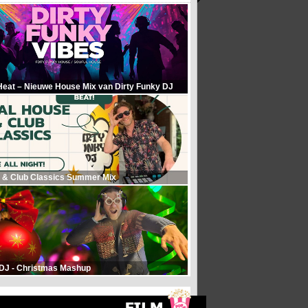
Heat – Nieuwe House Mix van Dirty Funky DJ
 & Club Classics Summer Mix
 DJ - Christmas Mashup