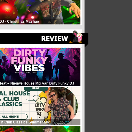
 DJ - Christmas Mashup
Heat – Nieuwe House Mix van Dirty Funky DJ
 & Club Classics Summer Mix