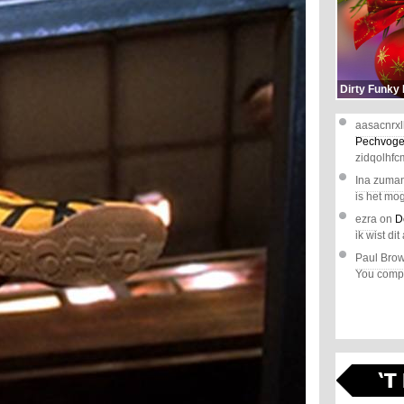
Dirty Funky
aasacnrxl
Pechvoge
zidqolhfc
Ina zuma
is het mog
ezra
on
D
ik wist dit 
Paul Bro
You comple