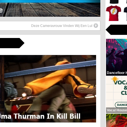
Hop Beats
Deze Cameravrouw Vinden Wij Een Lul
Dancefloor 
Vocal House