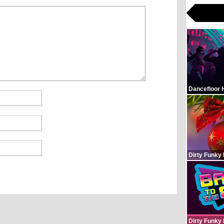
Dancefloor 
Dirty Funky
Dirty Funky 