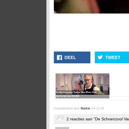
DEEL
TWEET
De Mythbusters Testen Star Wars Gear
Op De Set Van Kill Bill
Gepubliceerd door
Markie
om 12:43
2 reacties aan “De Schoenzool Van