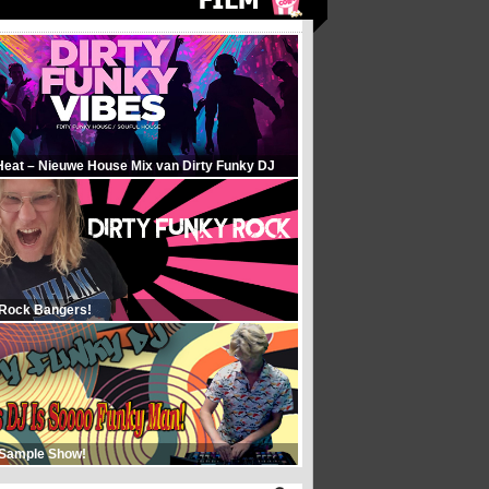
Heat – Nieuwe House Mix van Dirty Funky DJ
 Rock Bangers!
 Sample Show!