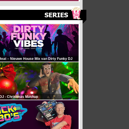
Heat – Nieuwe House Mix van Dirty Funky DJ
 DJ - Christmas Mashup