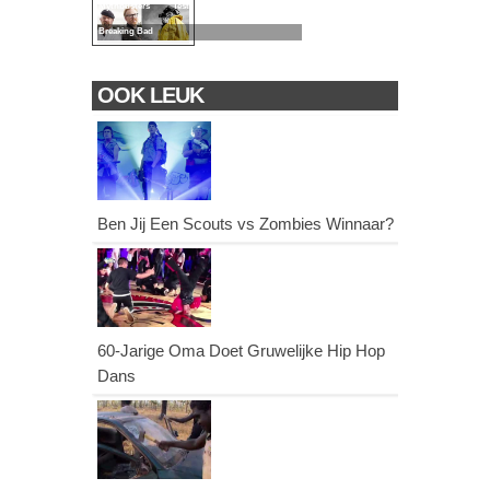
Mythbusters Test
Breaking Bad
OOK LEUK
Ben Jij Een Scouts vs Zombies Winnaar?
60-Jarige Oma Doet Gruwelijke Hip Hop
Dans