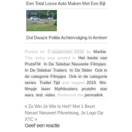
Een Total Losse Auto Maken Met Een Bijl
Dol Dwaze Politie Achtervolging In Arnhem
Posted on
7 september 2015
by
Markie
.
This entry was posted in
Het beste van
PrutsFM
,
In De Sidebar Nieuwste Filmpjes
,
In De Sidebar Trailers
,
In De Slider
,
Ook in
de categorie Filmpjes
,
Ook in de categorie
series
,
Trailer Tijd
and tagged
2015
,
film
,
filmpje
,
laser
,
Mythbusters
,
prutsfm
,
star
wars
,
test
,
video
. Bookmark the
permalink
.
«
Zo Win Je Wie Is Het? Met 1 Beurt
Nieuw! Nieuwer! Pilvertising, Je Logo Op
XTC
»
Geef een reactie