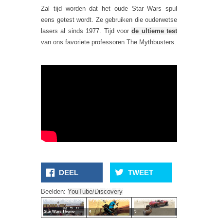
Zal tijd worden dat het oude Star Wars spul
eens getest wordt. Ze gebruiken die ouderwetse
lasers al sinds 1977. Tijd voor
de ultieme test
van ons favoriete professoren The Mythbusters.
DEEL
TWEET
Grand Theft Auto V
Grand Theft Auto V
Beelden:
YouTube/Discovery
Mythbusters: Episode
Mythbusters: Episode
Container Schip Doet
4
3
Star Wars Theme