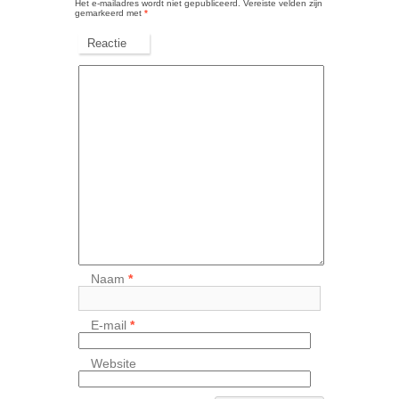
Het e-mailadres wordt niet gepubliceerd.
Vereiste velden zijn
gemarkeerd met
*
Reactie
Naam
*
E-mail
*
Website