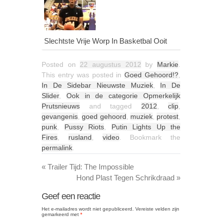
Slechtste Vrije Worp In Basketbal Ooit
Posted on
22 augustus 2012
by
Markie
.
This entry was posted in
Goed Gehoord!?
,
In De Sidebar Nieuwste Muziek
,
In De
Slider
,
Ook in de categorie Opmerkelijk
Prutsnieuws
and tagged
2012
,
clip
,
gevangenis
,
goed gehoord
,
muziek
,
protest
,
punk
,
Pussy Riots
,
Putin Lights Up the
Fires
,
rusland
,
video
. Bookmark the
permalink
.
«
Trailer Tijd: The Impossible
Hond Plast Tegen Schrikdraad
»
Geef een reactie
Het e-mailadres wordt niet gepubliceerd.
Vereiste velden zijn
gemarkeerd met
*