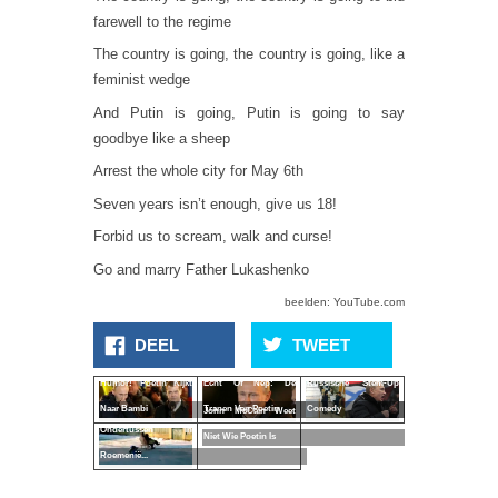
farewell to the regime
The country is going, the country is going, like a
feminist wedge
And Putin is going, Putin is going to say
goodbye like a sheep
Arrest the whole city for May 6th
Seven years isn’t enough, give us 18!
Forbid us to scream, walk and curse!
Go and marry Father Lukashenko
beelden: YouTube.com
DEEL
TWEET
Humor! Poetin Kijkt
Echt Of Nep: De
Russische Stem-Up
Naar Bambi
Tranen Van Poetin
Comedy
John McCain Weet
Ondertussen In
Niet Wie Poetin Is
Roemenië...