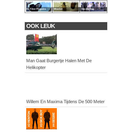
Vogel Steelt Ei-Camera
Graag Gekieteld
Schattig Momentje
En Filmt Pinguïns
Worden
Van De Dag
OOK LEUK
Man Gaat Burgertje Halen Met De
Helikopter
Willem En Maxima Tijdens De 500 Meter