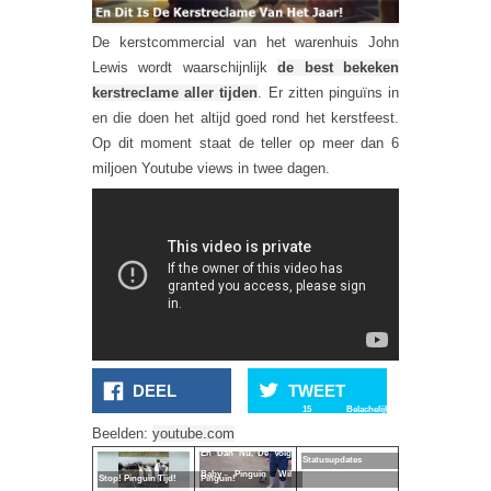
De kerstcommercial van het warenhuis John
Lewis wordt waarschijnlijk
de best bekeken
kerstreclame aller tijden
. Er zitten pinguïns in
en die doen het altijd goed rond het kerstfeest.
Op dit moment staat de teller op meer dan 6
miljoen Youtube views in twee dagen.
DEEL
TWEET
15 Belachelijke
Beelden:
youtube.com
Facebook
En Dan Nu, De Volg
Statusupdates
Baby Pinguïn Wil
Stop! Pinguïn Tijd!
Pinguïn!