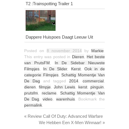
T2 :Trainspotting Trailer 1
Dappere Huispoes Daagt Leeuw Uit
Posted on
8 november 2014
by
Markie
.
This entry was posted in
Dieren
,
Het beste
van PrutsFM
,
In De Sidebar Nieuwste
Filmpjes
,
In De Slider
,
Kerst
,
Ook in de
categorie Filmpjes
,
Schattig Momentje Van
De Dag
and tagged
2014
,
commercial
,
dieren
,
filmpje
,
John Lewis
,
kerst
,
pinguin
,
prutsfm
,
reclame
,
Schattig Momentje Van
De Dag
,
video
,
warenhuis
. Bookmark the
permalink
.
«
Review Call Of Duty: Advanced Warfare
We Hebben Een X-Men Winnaar!
»