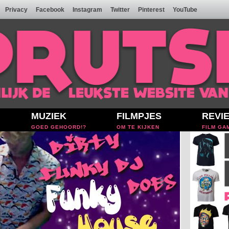
Privacy
Facebook
Instagram
Twitter
Pinterest
YouTube
MUZIEK
FILMPJES
REVI
GOED GEHOORD!?
OM TE KIJKEN
FILM GA