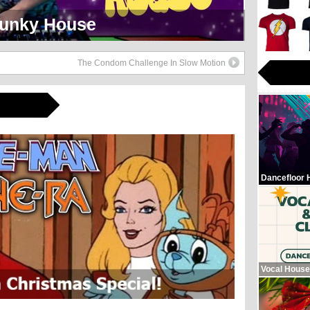
eerlijk Soul Setje
The Condom Challenge In Slow Motion
Dancefloor 
Vocal House