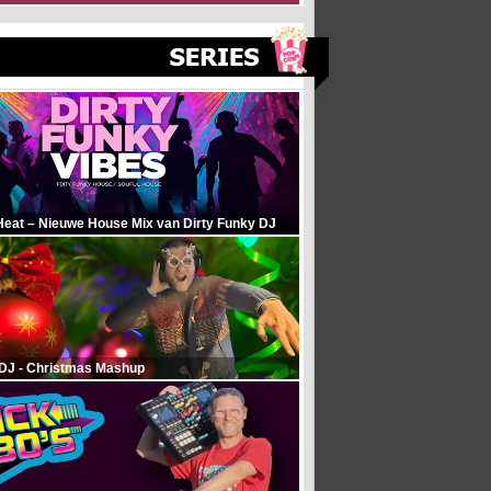
Heat – Nieuwe House Mix van Dirty Funky DJ
 DJ - Christmas Mashup