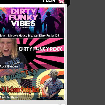
Heat – Nieuwe House Mix van Dirty Funky DJ
 Rock Bangers!
 Sample Show!