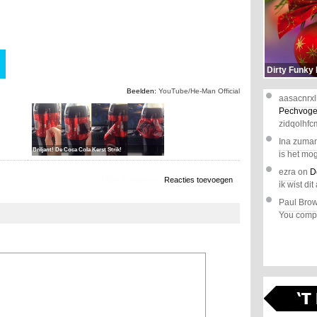
Dirty Funky
Beelden:
YouTube/He-Man Official
aasacnrxl
Pechvoge
zidqolhfc
Ina zuma
Briljant! De Coca Cola Kerst Strik!
is het mog
ezra
on
D
2.804 x bekeken
Reacties toevoegen
ik wist dit 
Paul Bro
You comple