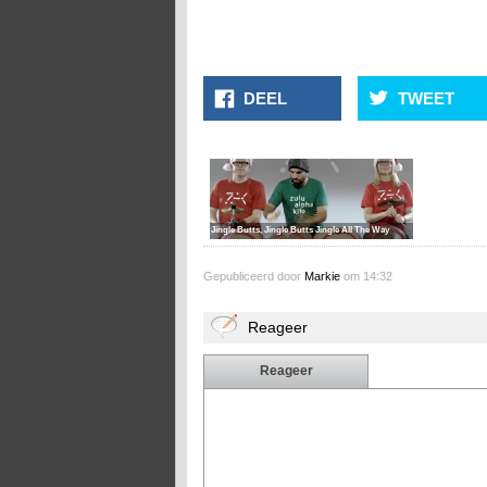
DEEL
TWEET
Jingle Butts, Jingle Butts Jingle All The Way
Gepubliceerd door
Markie
om 14:32
Reageer
Reageer