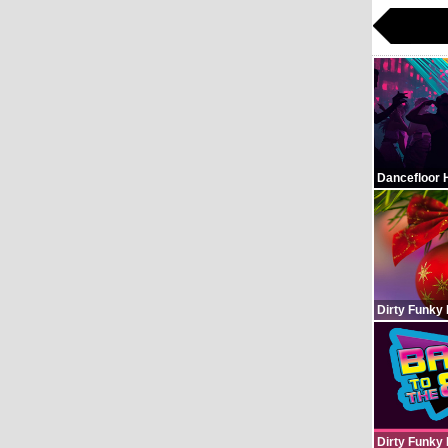
Dancefloor 
Dirty Funky
Dirty Funky 