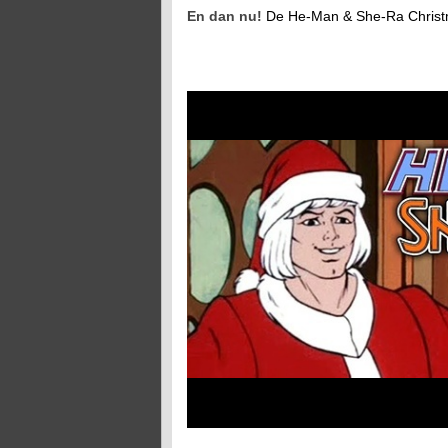
En dan nu!
De He-Man & She-Ra Christm