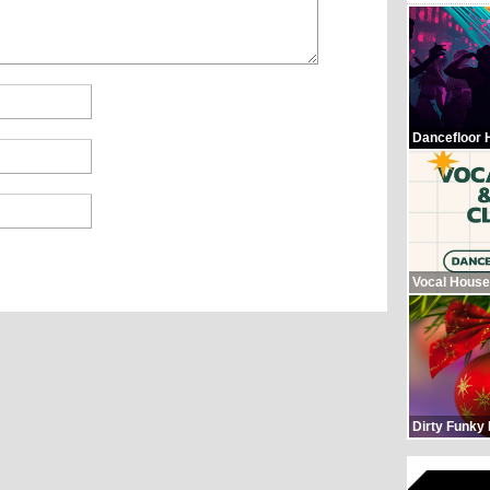
Dancefloor 
Vocal House
Dirty Funky