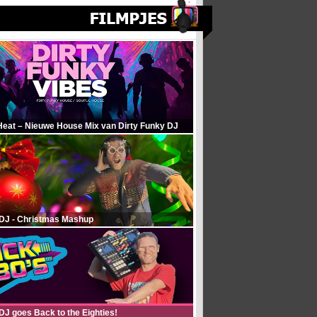
Heat – Nieuwe House Mix van Dirty Funky DJ
 DJ - Christmas Mashup
DJ goes Back to the Eighties!