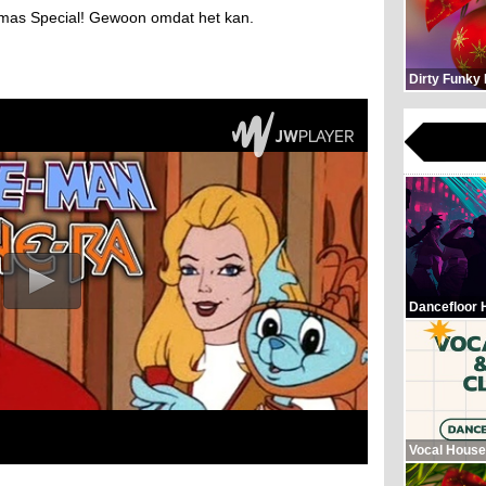
as Special! Gewoon omdat het kan.
Dirty Funky
Dancefloor 
Vocal House