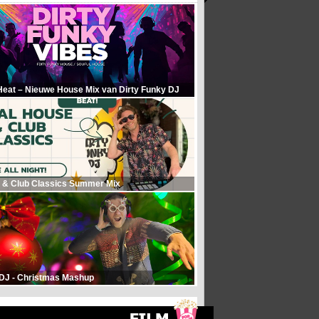
Heat – Nieuwe House Mix van Dirty Funky DJ
 & Club Classics Summer Mix
 DJ - Christmas Mashup