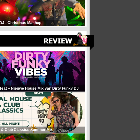
 DJ - Christmas Mashup
Heat – Nieuwe House Mix van Dirty Funky DJ
 & Club Classics Summer Mix