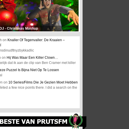
 DJ - Christmas Mashup
h
on
Knaller Of Tegenvaller: De Kraaien –
l
msdinudftnyzbykkadlic
n
on
Hij Was Maar Een Killer Clown…
elijk dat ik aan de clip van Ben Cramer met killer
eze Puzzel Is Bijna Niet Op Te Lossen
al
wn
on
10 Series/Films Die Je Gezien Moet Hebben
ted a few nice points there. I did a search on the