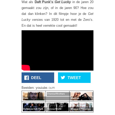
Wat als
Daft Punk’s
Get Lucky
in de jaren 20
gemaakt zou zijn, of in de jaren 90? Hoe zou
dat dan klinken? In dit filmpje hoor je de
Get
Lucky
versies van 1920 tot en met de Zero’s.
En dat is heel verrekte cool gemaakt!
DEEL
TWEET
Dansen Met Je Ogen
Briljante Blurred
Beelden: youtube.com
De Beatles Doen De
Op De Nieuwe Daft
Lines/Dansplaat
Chemical Brothers
Punk
Mash-up
Knaller Of Tegenvaller:
A Man's Game Of
Lekkere Mash Up Ed
De Nieuwe Daft Punk
Thrones World
Sheeran & Passenger