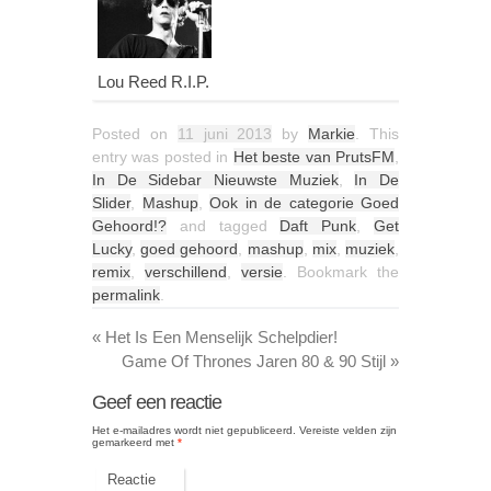
Lou Reed R.I.P.
Posted on
11 juni 2013
by
Markie
. This
entry was posted in
Het beste van PrutsFM
,
In De Sidebar Nieuwste Muziek
,
In De
Slider
,
Mashup
,
Ook in de categorie Goed
Gehoord!?
and tagged
Daft Punk
,
Get
Lucky
,
goed gehoord
,
mashup
,
mix
,
muziek
,
remix
,
verschillend
,
versie
. Bookmark the
permalink
.
«
Het Is Een Menselijk Schelpdier!
Game Of Thrones Jaren 80 & 90 Stijl
»
Geef een reactie
Het e-mailadres wordt niet gepubliceerd.
Vereiste velden zijn
gemarkeerd met
*
Reactie