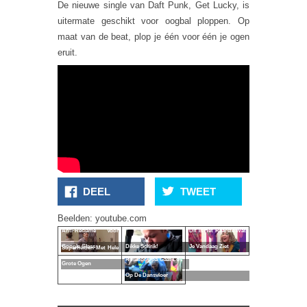
De nieuwe single van Daft Punk, Get Lucky, is
uitermate geschikt voor oogbal ploppen. Op
maat van de beat, plop je één voor één je ogen
eruit.
DEEL
TWEET
Beelden: youtube.com
Anti-Reclame Voor
Dit Is Het Raarste Wat
Google Glass
Dikke Schrik!
Je Vandaag Ziet
Superhelden Met Hele
Rollator Opa Gaat Los
Grote Ogen
Op De Dansvloer