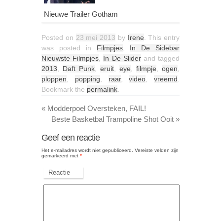
Nieuwe Trailer Gotham
Posted on
23 mei 2013
by
Irene
. This entry
was posted in
Filmpjes
,
In De Sidebar
Nieuwste Filmpjes
,
In De Slider
and tagged
2013
,
Daft Punk
,
eruit
,
eye
,
filmpje
,
ogen
,
ploppen
,
popping
,
raar
,
video
,
vreemd
.
Bookmark the
permalink
.
«
Modderpoel Oversteken, FAIL!
Beste Basketbal Trampoline Shot Ooit
»
Geef een reactie
Het e-mailadres wordt niet gepubliceerd.
Vereiste velden zijn
gemarkeerd met
*
Reactie