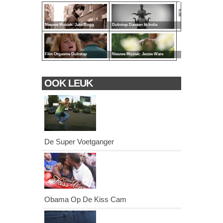
Door De Jaren
Heen
Nieuwe Muziek: Jake Bugg
Dubstep Dansen In India
Film Orgasme Dubstep
Nieuwe Muziek: Jessie Ware
OOK LEUK
De Super Voetganger
Obama Op De Kiss Cam