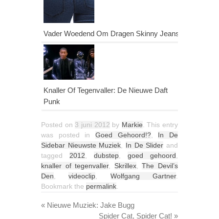
Vader Woedend Om Dragen Skinny Jeans
Knaller Of Tegenvaller: De Nieuwe Daft
Punk
Posted on
3 juni 2012
by
Markie
. This entry
was posted in
Goed Gehoord!?
,
In De
Sidebar Nieuwste Muziek
,
In De Slider
and
tagged
2012
,
dubstep
,
goed gehoord
,
knaller of tegenvaller
,
Skrillex
,
The Devil’s
Den
,
videoclip
,
Wolfgang Gartner
.
Bookmark the
permalink
.
«
Nieuwe Muziek: Jake Bugg
Spider Cat, Spider Cat!
»