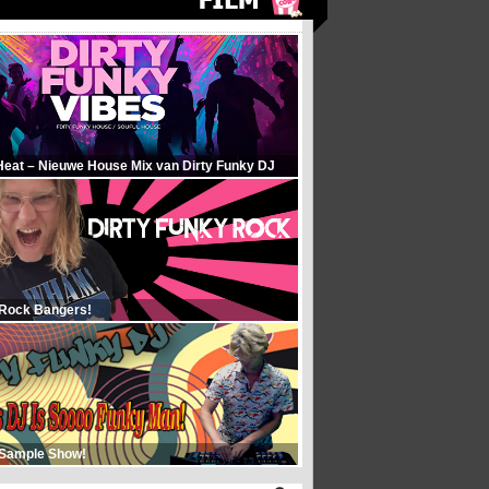
Heat – Nieuwe House Mix van Dirty Funky DJ
 Rock Bangers!
 Sample Show!