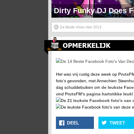
Markie Mark Doet Een H
De Beste Vines Van 2013
De 14 Beste Facebook Foto’s Van Deze Week
Het was vrij rustig deze week op
PrutsF
foto’s gevonden, met Annechien Steenhuize
dag schuddebuiken om
de leukste Face
vind
PrutsFM’s pagina hartstikke leuk!
DEEL
TWEET