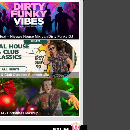
Heat – Nieuwe House Mix van Dirty Funky DJ
 & Club Classics Summer Mix
 DJ - Christmas Mashup