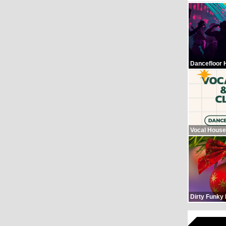
Dancefloor 
Vocal House
Dirty Funky