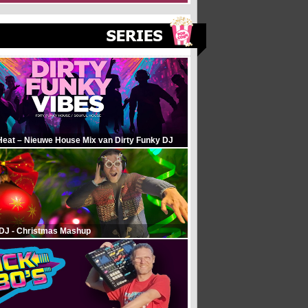
Heat – Nieuwe House Mix van Dirty Funky DJ
 DJ - Christmas Mashup