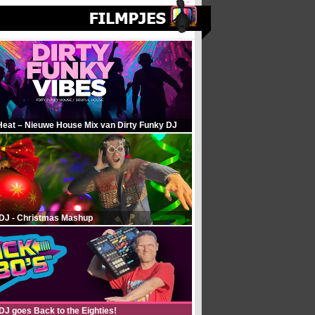
Heat – Nieuwe House Mix van Dirty Funky DJ
 DJ - Christmas Mashup
DJ goes Back to the Eighties!