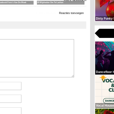
Foto's: facebook.nl
acebook Foto's Van De Week
20 Wijsheden Om Te Lachen
3.059 x bekeken
Reacties toevoegen
Dirty Funky
Dancefloor 
Vocal House