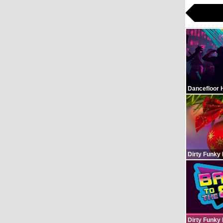
Dancefloor 
Dirty Funky
Dirty Funky 