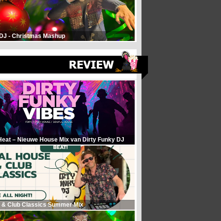
 DJ - Christmas Mashup
Heat – Nieuwe House Mix van Dirty Funky DJ
 & Club Classics Summer Mix