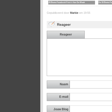
25 Beste Facebook Foto's Van De Week
De 15 Beste F
Gepubliceerd door
Markie
om 19:55
Reageer
Reageer
Naam
E-mail
Jouw Blog