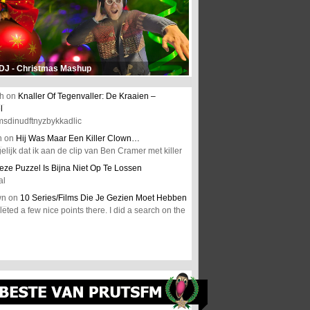
 DJ - Christmas Mashup
h
on
Knaller Of Tegenvaller: De Kraaien –
l
msdinudftnyzbykkadlic
n
on
Hij Was Maar Een Killer Clown…
elijk dat ik aan de clip van Ben Cramer met killer
eze Puzzel Is Bijna Niet Op Te Lossen
al
wn
on
10 Series/Films Die Je Gezien Moet Hebben
ted a few nice points there. I did a search on the