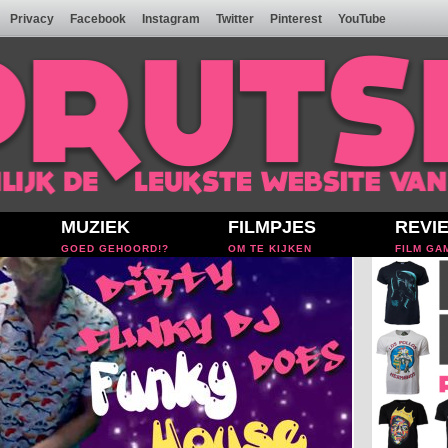
Privacy
Facebook
Instagram
Twitter
Pinterest
YouTube
MUZIEK
FILMPJES
REVI
GOED GEHOORD!?
OM TE KIJKEN
FILM GA