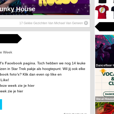
eerlijk Soul Setje
17 Gekke Gezichten Van Michael Van Gerwen
M’s Facebook pagina
. Toch hebben we nog 14 leuke
Dancefloor 
n in Star Trek pakje als hoogtepunt. Wil jij ook elke
book foto’s
? Klik dan even op
like
en
 Like!
Vocal House