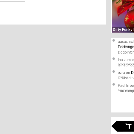
Dirty Funky
aasacnrxl
Pechvoge
zidqolhfc
Ina zuma
is het mog
ezra
on
D
ik wist dit 
Paul Bro
You comple