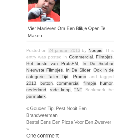
Vier Manieren Om Een Blikje Open Te
Maken
Posted on
24 januari 2013
by
Noepie
. This
entry was posted in
Commercial
,
Filmpjes
,
Het beste van PrutsFM
,
In De Sidebar
Nieuwste Filmpjes
,
In De Slider
,
Ook in de
categorie Tailer Tijd
,
Promo
and tagged
2013
,
button
,
commercial
,
filmpje
,
humor
,
nederland
,
rode knop
,
TNT
. Bookmark the
permalink
.
«
Gouden Tip: Pest Nooit Een
Brandweerman
Bestel Eens Een Pizza Voor Een Zwerver
»
One
comment