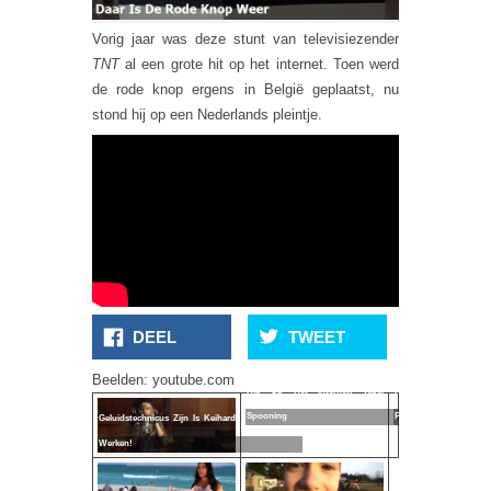
Vorig jaar was deze stunt van televisiezender
TNT
al een grote hit op het internet. Toen werd
de rode knop ergens in België geplaatst, nu
stond hij op een Nederlands pleintje.
DEEL
TWEET
Pas Op
Voor De
Beelden: youtube.com
Hip Op Het Internet: Tepel
Facebook
Spooning
Politie
Geluidstechnicus Zijn Is Keihard
Werken!