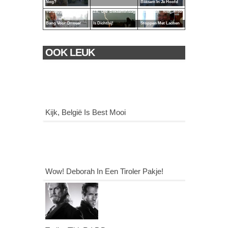
Nog?
Bliksem In Je Hoofd
Verslaggever Is Erg
Zo, Die Blikseminslag
Man Kan Niet Meer
Bang Voor Onweer
Is Dichtbij!
Stoppen Met Lachen
OOK LEUK
Kijk, België Is Best Mooi
Wow! Deborah In Een Tiroler Pakje!