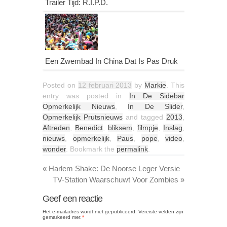
Trailer Tijd: R.I.P.D.
Een Zwembad In China Dat Is Pas Druk
Posted on
12 februari 2013
by
Markie
. This
entry was posted in
In De Sidebar
Opmerkelijk Nieuws
,
In De Slider
,
Opmerkelijk Prutsnieuws
and tagged
2013
,
Aftreden
,
Benedict
,
bliksem
,
filmpje
,
Inslag
,
nieuws
,
opmerkelijk
,
Paus
,
pope
,
video
,
wonder
. Bookmark the
permalink
.
«
Harlem Shake: De Noorse Leger Versie
TV-Station Waarschuwt Voor Zombies
»
Geef een reactie
Het e-mailadres wordt niet gepubliceerd.
Vereiste velden zijn
gemarkeerd met
*