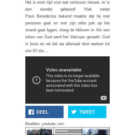
Het is even tijd voor wat serieuzer nieuws, er is
een wonder gebeurd! Vlak nadat
Paus Benedictus bekend maakte dat hij met
pensioen gaat en met zijn witte jurk op het
strand gaat liggen, sloeg de bliksem in. Als een
teken van God werd het Vaticaan geraakt. God
is boos en wil dat we allemaal door werken tot
ons 87-ste…
DEEL
TWEET
Ken Je Froger De
Beelden: youtube.com
De Paus Heeft
Volkswagen Hond
Boem Pats Kledder,
Getwitterd!