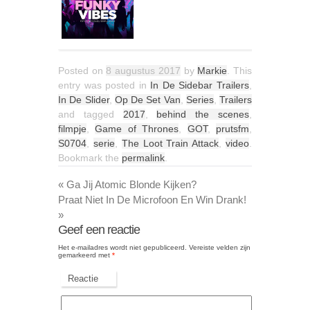
Posted on
8 augustus 2017
by
Markie
. This
entry was posted in
In De Sidebar Trailers
,
In De Slider
,
Op De Set Van
,
Series
,
Trailers
and tagged
2017
,
behind the scenes
,
filmpje
,
Game of Thrones
,
GOT
,
prutsfm
,
S0704
,
serie
,
The Loot Train Attack
,
video
.
Bookmark the
permalink
.
«
Ga Jij Atomic Blonde Kijken?
Praat Niet In De Microfoon En Win Drank!
»
Geef een reactie
Het e-mailadres wordt niet gepubliceerd.
Vereiste velden zijn
gemarkeerd met
*
Reactie