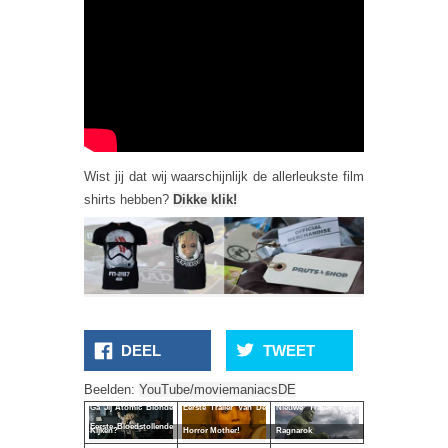
Wist jij dat wij waarschijnlijk de allerleukste film
shirts hebben?
Dikke klik!
DEEL
TWEET
Beelden:
YouTube/moviemaniacsDE
Ga Jij Atomic Blonde
Eerste Trailer Van De
Nieuwe Trailer Thor:
Eerste Bloedstollende
Kijken?
Horror Mother!
Ragnarok