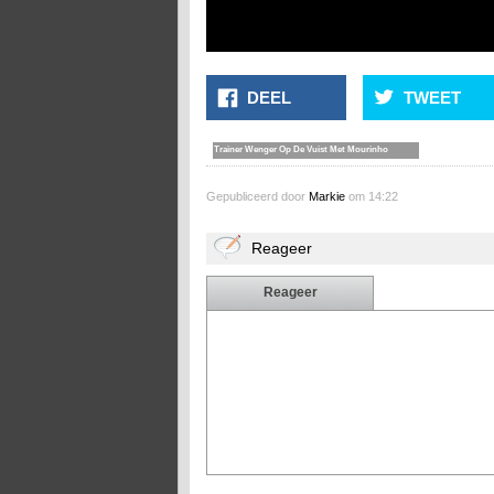
DEEL
TWEET
Trainer Wenger Op De Vuist Met Mourinho
Gepubliceerd door
Markie
om 14:22
Reageer
Reageer