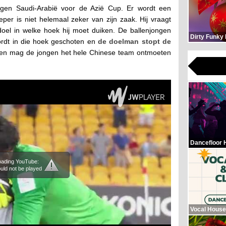
gen Saudi-Arabië voor de Azië Cup. Er wordt een
er is niet helemaal zeker van zijn zaak. Hij vraagt
doel in welke hoek hij moet duiken. De ballenjongen
Dirty Funky
wordt in die hoek geschoten en
de doelman stopt de
-0 en mag de jongen het hele Chinese team ontmoeten
Dancefloor 
loading YouTube:
uld not be played
Vocal House