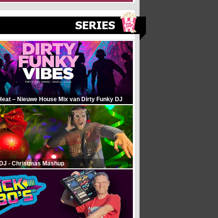
Heat – Nieuwe House Mix van Dirty Funky DJ
 DJ - Christmas Mashup