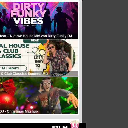
Heat – Nieuwe House Mix van Dirty Funky DJ
 & Club Classics Summer Mix
 DJ - Christmas Mashup