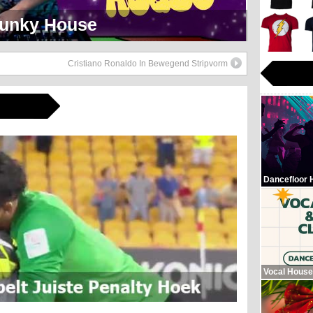
eerlijk Soul Setje
Cristiano Ronaldo In Bewegend Stripvorm
Dancefloor 
Vocal House