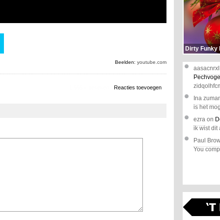
Dirty Funky
Beelden:
youtube.com
aasacnrxl
Pechvoge
zidqolhfc
1.555 x bekeken
Reacties toevoegen
Ina zuma
is het mog
ezra
on
D
ik wist dit 
Paul Bro
You comple