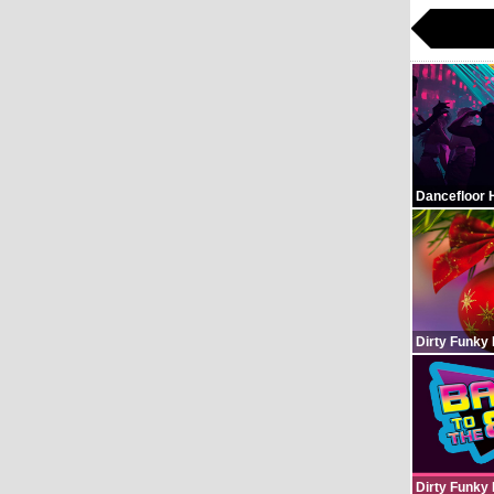
Dancefloor 
Dirty Funky
Dirty Funky 