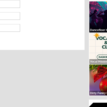
Dancefloor 
Vocal House
Dirty Funky