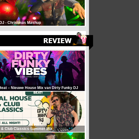
 DJ - Christmas Mashup
Heat – Nieuwe House Mix van Dirty Funky DJ
 & Club Classics Summer Mix