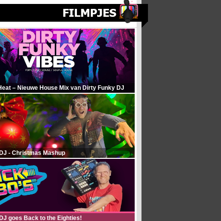
Heat – Nieuwe House Mix van Dirty Funky DJ
 DJ - Christmas Mashup
DJ goes Back to the Eighties!