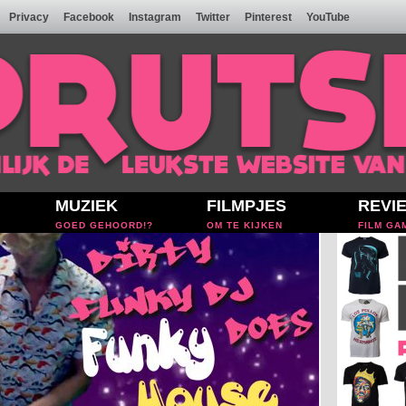
Privacy
Facebook
Instagram
Twitter
Pinterest
YouTube
MUZIEK
FILMPJES
REVI
GOED GEHOORD!?
OM TE KIJKEN
FILM GA