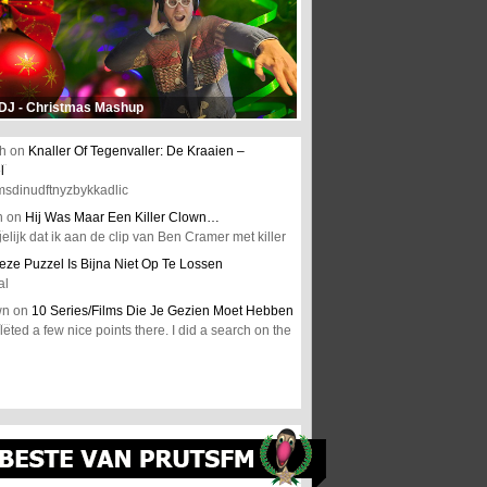
 DJ - Christmas Mashup
h
on
Knaller Of Tegenvaller: De Kraaien –
l
msdinudftnyzbykkadlic
n
on
Hij Was Maar Een Killer Clown…
elijk dat ik aan de clip van Ben Cramer met killer
eze Puzzel Is Bijna Niet Op Te Lossen
al
wn
on
10 Series/Films Die Je Gezien Moet Hebben
ted a few nice points there. I did a search on the