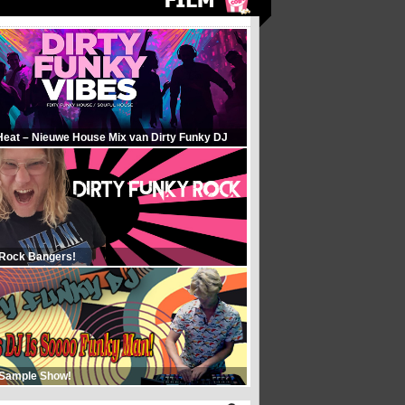
Heat – Nieuwe House Mix van Dirty Funky DJ
 Rock Bangers!
 Sample Show!