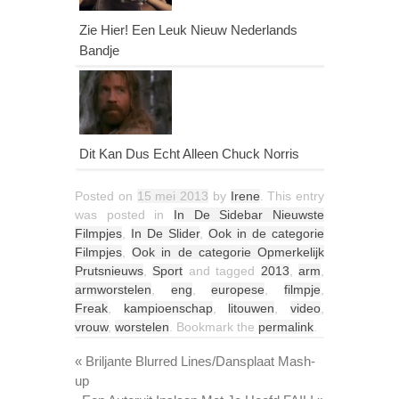
Zie Hier! Een Leuk Nieuw Nederlands
Bandje
Dit Kan Dus Echt Alleen Chuck Norris
Posted on
15 mei 2013
by
Irene
. This entry
was posted in
In De Sidebar Nieuwste
Filmpjes
,
In De Slider
,
Ook in de categorie
Filmpjes
,
Ook in de categorie Opmerkelijk
Prutsnieuws
,
Sport
and tagged
2013
,
arm
,
armworstelen
,
eng
,
europese
,
filmpje
,
Freak
,
kampioenschap
,
litouwen
,
video
,
vrouw
,
worstelen
. Bookmark the
permalink
.
«
Briljante Blurred Lines/Dansplaat Mash-
up