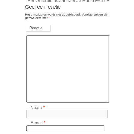
Een Autoruit Inslaan Met Je Hoofd FAIL!
»
Geef een reactie
Het e-mailadres wordt niet gepubliceerd.
Vereiste velden zijn
gemarkeerd met
*
Reactie
Naam
*
E-mail
*