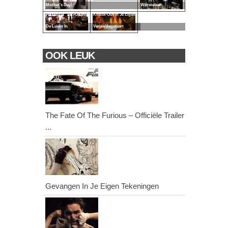
Mother's Day!
Worstelaar
Pizzaboer Tilt Obama
Knock-Out In Je Eigen
De Lucht In
Verjaardagstaart
OOK LEUK
The Fate Of The Furious – Officiële Trailer
...
Gevangen In Je Eigen Tekeningen