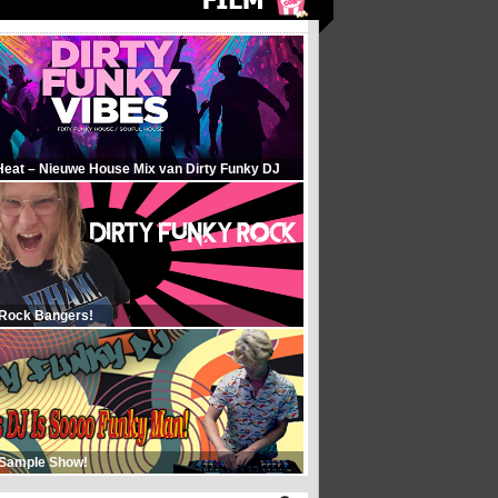
Heat – Nieuwe House Mix van Dirty Funky DJ
 Rock Bangers!
 Sample Show!