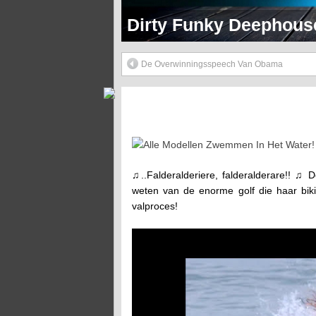
Dirty Funky 90's Hip 
De Overwinningsspeech Van Obama
Alle Modellen Zwemmen In Het Water!
♫..Falderalderiere, falderalderare!! ♫
weten van de enorme golf die haar biki
valproces!