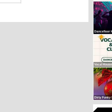
Dancefloor 
Vocal House
Dirty Funky