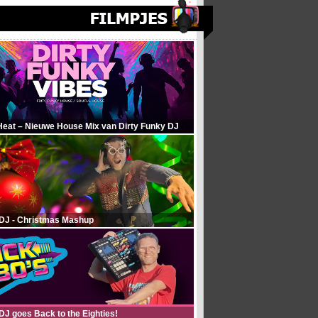
Heat – Nieuwe House Mix van Dirty Funky DJ
 DJ - Christmas Mashup
DJ goes Back to the Eighties!