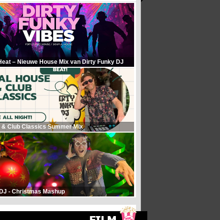
Heat – Nieuwe House Mix van Dirty Funky DJ
 & Club Classics Summer Mix
 DJ - Christmas Mashup