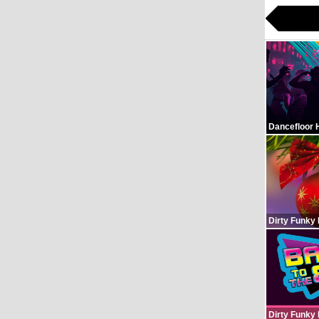
Dancefloor 
Dirty Funky
Dirty Funky 