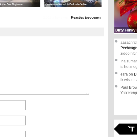
ak Van Een Slagboom
Klusjesman Komt Uit De Lucht Vallen
2.016 x bekeken
Reacties toevoegen
Dirty Funky
aasacnrxl
Pechvoge
zidqolhfc
Ina zuma
is het mog
ezra
on
D
ik wist dit 
Paul Bro
You comple