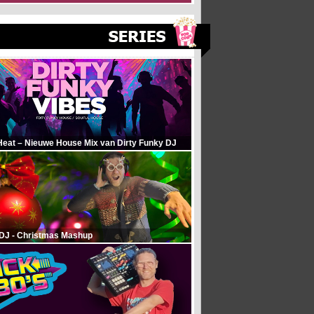
Heat – Nieuwe House Mix van Dirty Funky DJ
 DJ - Christmas Mashup