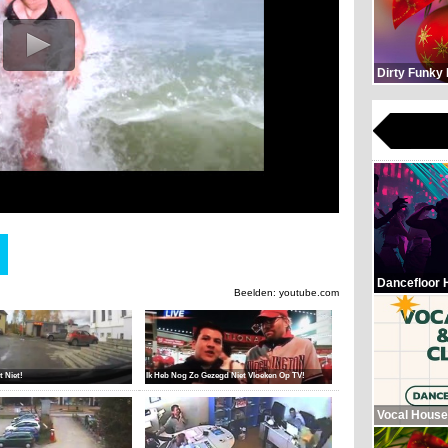
Dirty Funky
Dancefloor 
Beelden: youtube.com
t Niet!
Ik Heb Nog Zo Gezegd Niet Vloeken Op TV!
Vocal House