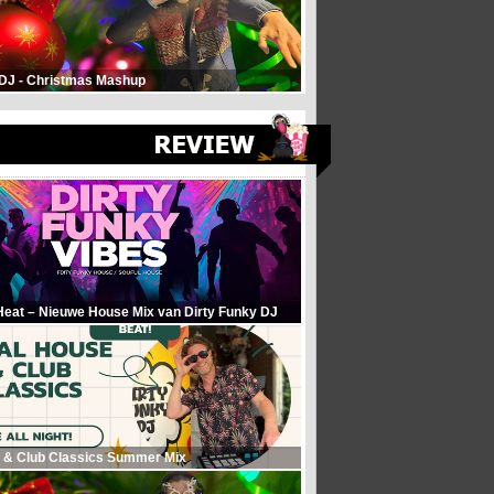
 DJ - Christmas Mashup
Heat – Nieuwe House Mix van Dirty Funky DJ
 & Club Classics Summer Mix