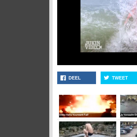
DEEL
TWEET
Dikke Vette Vuurwerk Fail!
Je Verwacht Di