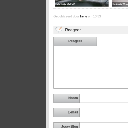
Hele Dikke IJs Fail!
De Zoete Wra
Gepubliceerd door
Irene
om 13:53
Reageer
Reageer
Naam
E-mail
Jouw Blog