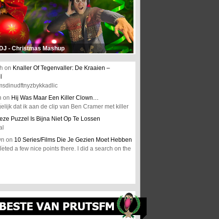
 DJ - Christmas Mashup
h
on
Knaller Of Tegenvaller: De Kraaien –
l
msdinudftnyzbykkadlic
n
on
Hij Was Maar Een Killer Clown…
elijk dat ik aan de clip van Ben Cramer met killer
eze Puzzel Is Bijna Niet Op Te Lossen
al
wn
on
10 Series/Films Die Je Gezien Moet Hebben
ted a few nice points there. I did a search on the