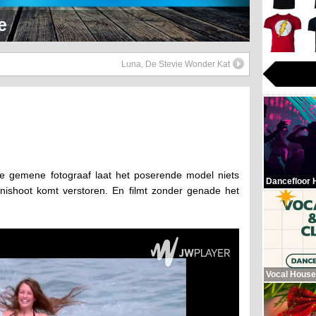
Hop Beats
Luna, De Stevie Wonder Kat
 De gemene fotograaf laat het poserende model niets
Dancefloor 
nishoot komt verstoren. En filmt zonder genade het
Vocal House