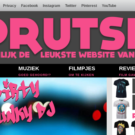
Privacy
Facebook
Instagram
Twitter
Pinterest
YouTube
MUZIEK
FILMPJES
REVI
GOED GEHOORD!?
OM TE KIJKEN
FILM GA