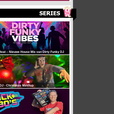
Heat – Nieuwe House Mix van Dirty Funky DJ
 DJ - Christmas Mashup