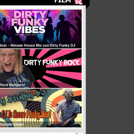
Heat – Nieuwe House Mix van Dirty Funky DJ
 Rock Bangers!
 Sample Show!