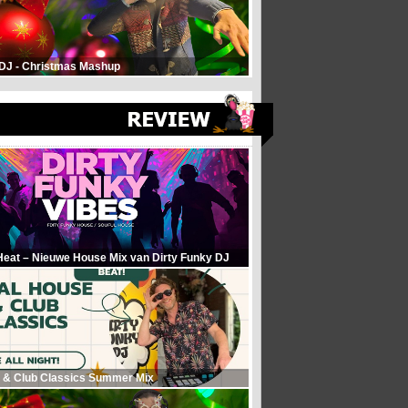
 DJ - Christmas Mashup
Heat – Nieuwe House Mix van Dirty Funky DJ
 & Club Classics Summer Mix