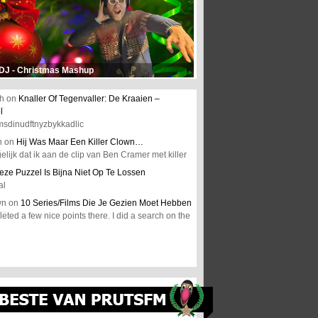
 DJ - Christmas Mashup
h
on
Knaller Of Tegenvaller: De Kraaien –
l
msdinudftnyzbykkadlic
n
on
Hij Was Maar Een Killer Clown…
elijk dat ik aan de clip van Ben Cramer met killer
eze Puzzel Is Bijna Niet Op Te Lossen
al
wn
on
10 Series/Films Die Je Gezien Moet Hebben
ted a few nice points there. I did a search on the