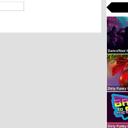
Dancefloor 
Dirty Funky
Dirty Funky 