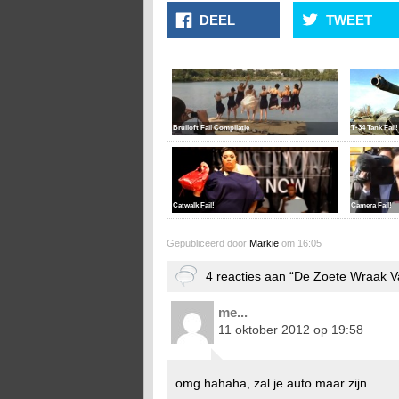
DEEL
TWEET
Bruiloft Fail Compilatie
T-34 Tank Fail!
Catwalk Fail!
Camera Fail!
Gepubliceerd door
Markie
om 16:05
4 reacties aan “De Zoete Wraak 
me...
11 oktober 2012 op 19:58
omg hahaha, zal je auto maar zijn…