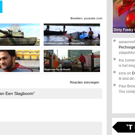
Beelden: youtube.com
Dirty Funky
aasacnrxl
Gasflessen Laden Gaat Helemaal Mis
Pechvoge
zidqolhfc
Ina zuma
is het mog
Slagboom Op Je Hoofd
ezra
on
D
ik wist dit 
2.212 x bekeken
Reacties toevoegen
Paul Bro
You comple
Van Een Slagboom”