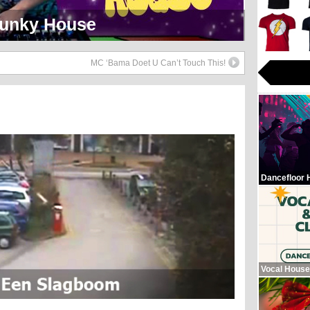
eerlijk Soul Setje
MC ‘Bama Doet U Can’t Touch This!
Dancefloor 
Vocal House