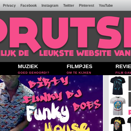
Privacy
Facebook
Instagram
Twitter
Pinterest
YouTube
MUZIEK
FILMPJES
REVI
GOED GEHOORD!?
OM TE KIJKEN
FILM GA