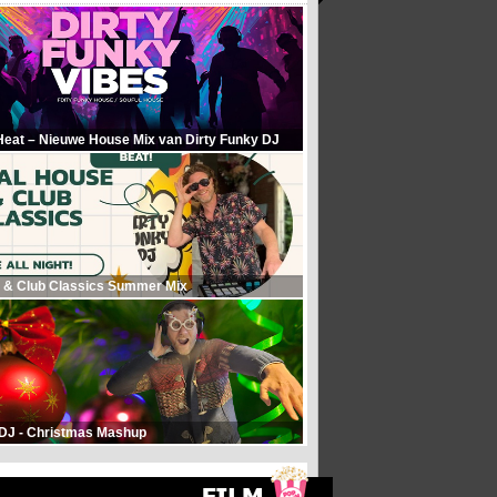
Heat – Nieuwe House Mix van Dirty Funky DJ
 & Club Classics Summer Mix
 DJ - Christmas Mashup