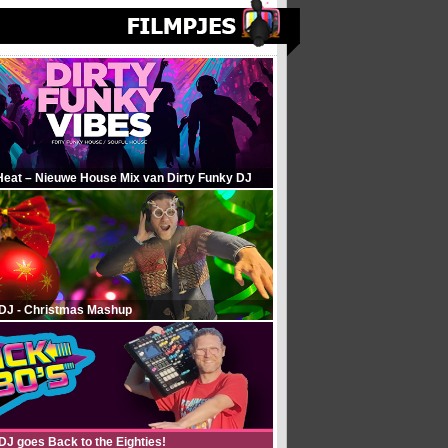
Heat – Nieuwe House Mix van Dirty Funky DJ
 DJ - Christmas Mashup
DJ goes Back to the Eighties!